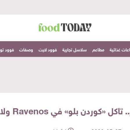
عات غذائية
مطاعم
سلاسل تجارية
فوود لايت
وصفات
فوود تودا
في Ravenos ولا سي فود من «أبو العربي»