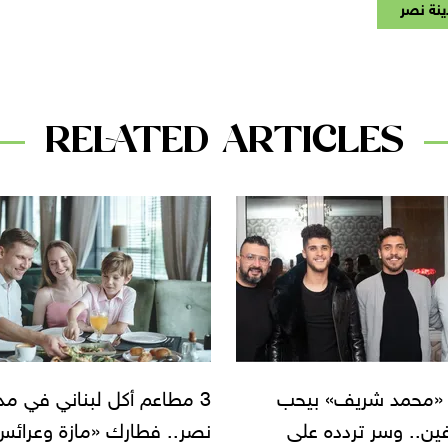
نة نصر
RELATED ARTICLES
اعم أكل لبناني في مدينة
3 أماكن تحتفل فيهم بعيد
 فطارك «مازة وعرائس»
ميلادك.. أجواء م