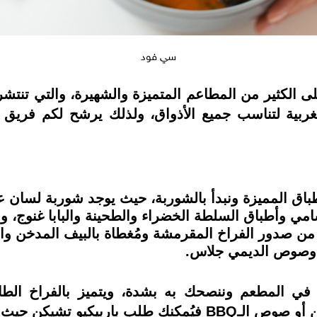
سي فود
ى الكثير من المطاعم المتميزة والشهيرة، والتي تنتشر
العديد من الأطباق المميزة ونبدأ بالشوربة، حيث يوجد شوربة ل
شامي وأطباق السلطة الخضراء والطحينة والبابا غنوج، وإ
ن صدور الفراخ المقرمشة ومُغطاة بالبيف المدخن وال
خ وصوص الديمي جلاس.
وم في المطعم وننصحك به بشدة، ويتميز بالفراخ ا
والمشروم، ولو كنت تُفضل الطعم المدخن أو صوص الـBBQ فيُ