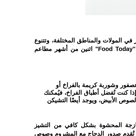
 في المولات والمناطق المختلفة، وتتنوع
في تقديم الأطباق المصرية والعربية والغربية لتناسب جميع الأذواق، ولذلك يرشح لكم فريق "Food Today" اثنين من أشهر مطاعم
سان عصفور وشوربة كريمة بالفراخ أو
ذا كنت تُفضل أطباق الفراخ، فيُمكنك
صوص الأبيض، ويوجد أيضًا التشيكن
لطازجة المحشوة بشكل كافي من التشيز
مكنك طلب باربيكيو تشيكن حيث تُقدم صدور الدجاج مع المشروم وصوص