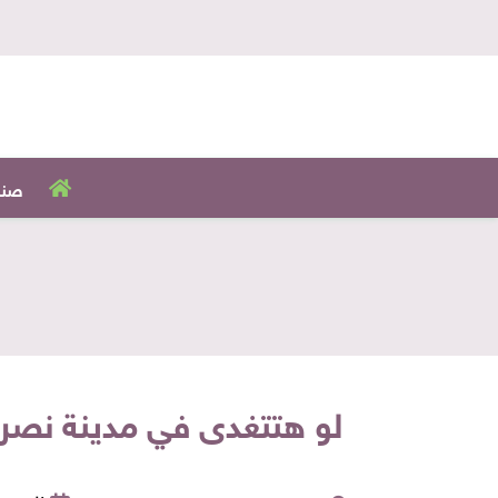
صنا
لو هتتغدى في مدينة نصر.. تاكل «كوردن بلو» 