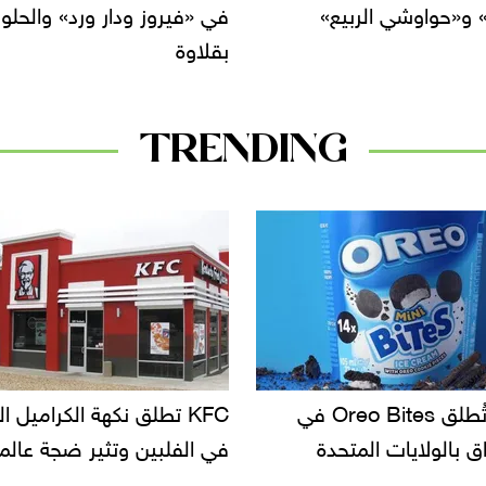
روز ودار ورد» والحلو
Birthday
TRENDING
KF تطلق نكهة الكراميل المملح
دعوات للتحقيق في أسباب ت
لبين وتثير ضجة عالمية
سحب بعض ألبان الأطفال 
الأسواق.. وتساؤلات حول ت