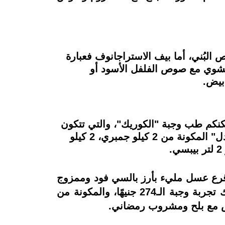
 البُني، أما بيف الاستراجانوف فعبارة
لمشوي مع صوص الفلفل الأسود أو
أبيض.
مكنكم طب وجبة "الكوريك"، والتي تتكون
من 2 كيلو كابوريا، 2 كيلو جمبري، كيلو بلح البحر، كيلو سبيط، و2 استاكوزا، أو تجربة وجبة "الجردل" المكونة من 2 كيلو جمبري، 2 كيلو
من قرع عسل مليء بأرز بالسي فود وممزوج
بمذاق قرع العسل المسكر، ويقدم مطعم أبو العربي وجبات لأكيلة السمك على أصوله، فيمكنك تجربة وجبة الـ274 جنيهًا، والمكونة من