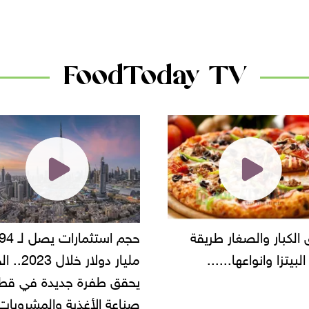
دانون
FoodToday TV
حجم استثمارات يصل لـ 94
"أمن القاهرة" يضبط مالك
مليار دولار خلال 2023.. الخليج
شركة مطاعم استولى على
 طفرة جديدة في قطاع
أموال المواطنين بزعم توظ
 الأغذية والمشروبات..