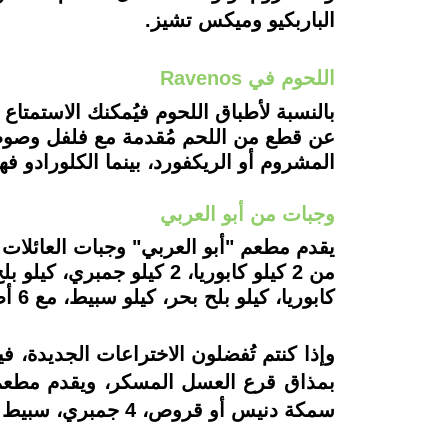
الباربكيو وميكس تشيز.
اللحوم في Ravenos
بالنسبة لأطباق اللحوم فيُمكنك الاستمتاع
عن قطع من اللحم مُقدمة مع فلفل وصوص أ
المشروم أو الريكفورد، بينما الكلورادو ف
وجبات من أبو العربي
يقدم مطعم "أبو العربي" وجبات العائلات 
كابوريا، كيلو بلح بحر، كيلو سبيط، مع 6 أطباق أرز صيادية، 6 طواجن بطاطس، بجانب 6 سلطة و 2 لتر بيبسي.
وإذا كنتم تُفضلون الاختراعات الجديدة، 
سمكة دنيس أو قروص، 4 جمبري، سبيط مقلي، أرز بالجمبري، 2 سلطة، شوربة سي فود، وعيش مع بلح ومشروب رمضاني.