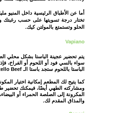
الحلو وتستمتع بالمولتن كيك.
Vapiano
سواء بالسي فود أو اللحوم أو الفراخ، ف
الباستا باللحوم ستجد باستا الـ Vitello Beef التي تتكون من قطعة بيف فيليه مع الباستا والطماطم المجففة وجبن الجورجونزولا.
كما يتيح لك المطعم إمكانية اختيار المك
ومشاركته الطهي أيضًا، فيمكنك تحضير طب
المكرونة إلى الصلصة الحمراء أو البيضاء،
والمذاق المقدم لك.