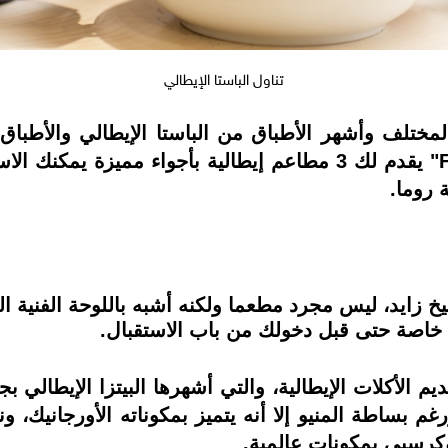
تناول الباستا الإيطالي
المختلف وأشهر الأطباق من الباستا الإيطالي والأطباق
المتواجدة في مصر، فريق "Food Today" يقدم لك 3 مطاعم إيطالية ب
 روما.
Italiano E بمنطقة الشيخ زايد، ليس مجرد مطعما ولكنه أشبه باللوحة 
لأكلات الإيطالية، والتي أشهرها البيتزا الإيطالي بجم