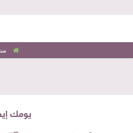
صنا
يومك إيطالي مع