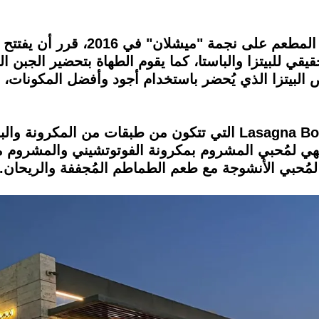
بعد حصول الشيف "كارلوس أديب" ما
لي الحقيقي للبيتزا والباستا، كما يقوم الطهاة بتحضير الجبن ا
ص البيتزا الذي يُحضر باستخدام أجود وأفضل المكونات
بالنسبة للباستا يُمكنك تجربة الـ Lasagna Bolognese التي تتكون من
ولونيز، أما الـ Futtucine Al Funghi فهي لمُحبي المشروم بمكرونة الفوتوت