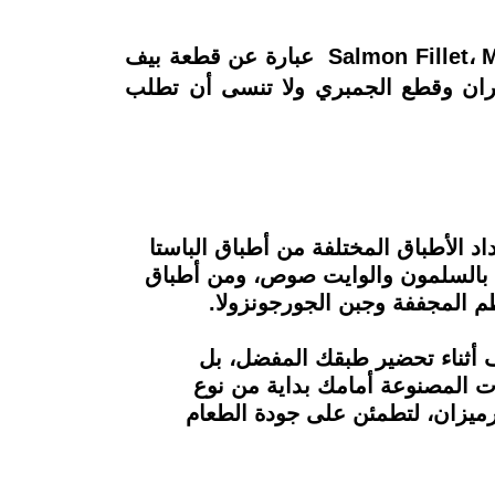
أما عن الأطباق الرئيسية داخل المنيو مليئة بالاختيارات التي تناسب جميع الأذواق Salmon Fillet، Manzo Filleto عبارة عن قطعة بيف
 على حسب رغبتك وننصحك باختيار طبق Spaghetti ai Gamberi بالزعفران وقطع الجمبري ولا تنسى أن تطلب
سلسلة مطاعم Vapiano، ويستخدمونها في إعداد الأطباق المختلفة من أطباق الباستا
تا بالسلمون والوايت صوص، ومن أطباق
ف أثناء تحضير طبقك المفضل، بل
ت المصنوعة أمامك بداية من نوع
ارميزان، لتطمئن على جودة الطعام