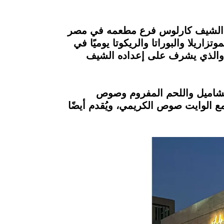
لك المطعم على نجمة "ميشلان" في 2016، قرر أن يفتتح الشيف كارلوس فرع مطعمه في مصر
لموتزاريلا والبوراتا والريكوتا يوميًا في
، والذي يشرف على إعداده الشيف
 طبقات من المكرونة والبشاميل واللحم المفروم وصوص
شيني والمشروم مع الوايت صوص الكريمي، ويُقدم أيضًا