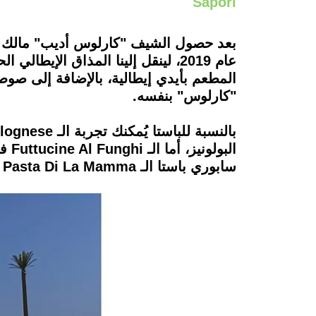
Sapori
عام 2019، لينقل إلينا المذاق الإيطا
المطعم بأيدي إيطالية، بالإضافة إلى صو
"كارلوس" بنفسه.
الب
سابوري باستا الـ Pasta Di La Mamma لمُحبي الأنشوجة مع طعم الطماطم المُجففة والريحان.