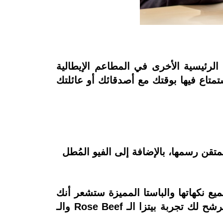
 الرئيسية الأخرى في المطاعم الإيطالية
أجواء مميزة يمكنك الاستمتاع فيها بوقتك مع أصدقائك أو عائلتك
الفنية المتقن رسمها، بالإضافة إلى الفيو المُطل
يع نكهاتها والباستا المميزة ستشعر أنك
في مشهد سينمائي داخل فيلم إيطالي ورغم بساطة المنيو إلا أنه يتميز بمكوناته الأورجانيك، ونرشح لك تجربة بيتزا الـ Rose Beef والـ