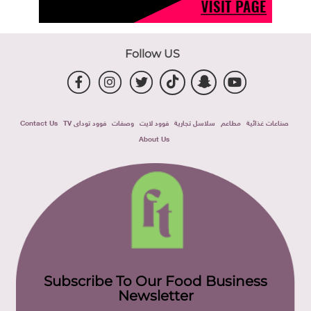
Follow US
صناعات غذائية
مطاعم
سلاسل تجارية
فوود لايت
وصفات
فوود توداى TV
Contact Us
About Us
Subscribe To Our Food Business
Newsletter