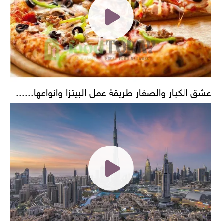
عشق الكبار والصغار طريقة عمل البيتزا وانواعها......