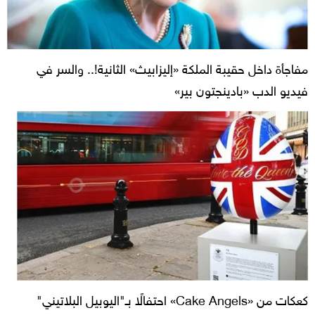
مفاجأة داخل حقيبة الملكة «إليزابيث» الثانية!.. والسر في
فيديو الدب «بادينجتون بير»
كعكات من «Cake Angels» احتفالًا بـ"اليوبيل البلاتيني"