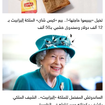
تخيل «بيبيعوا حاجتها»!.. بيع «كيس شاي» الملكة إليزابيث بـ
12 ألف دولار وصندوق خشبي بـ50 ألف
الساندوتش المفضل للملكة «إليزابيث».. الشيف الملكي
يكشف مكوناته وسر تناوله في الظهيرة