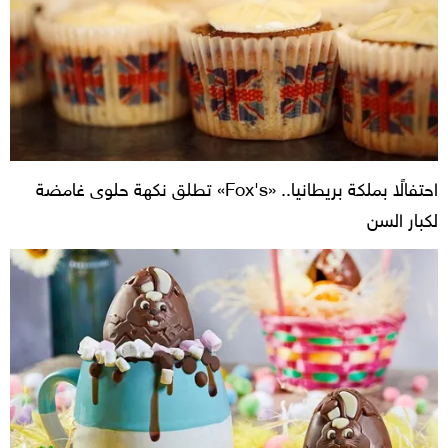
احتفالًا بملكة بريطانيا.. «Fox's» تطلق نكهة حلوى غامضة
لكبار السن