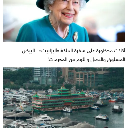
أكلات محظورة على سفرة الملكة «أليزابيث».. البيض
المسلوق والبصل والثوم من المحرمات!