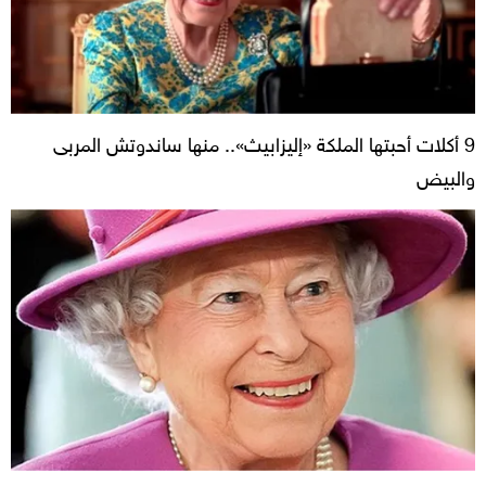
9 أكلات أحبتها الملكة «إليزابيث».. منها ساندوتش المربى
والبيض