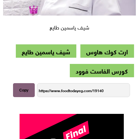
شيف ياسمين طايع
ارت كوك هاوس
شيف ياسمين طايع
كورس الفاست فوود
Copy