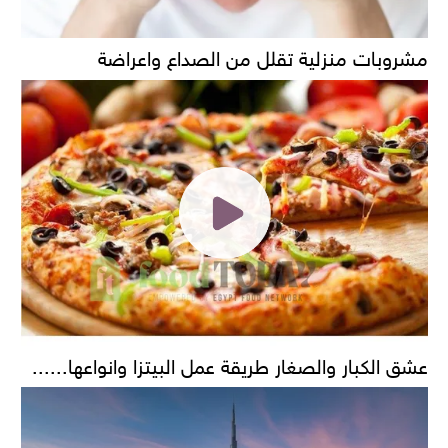
مشروبات منزلية تقلل من الصداع واعراضة
عشق الكبار والصغار طريقة عمل البيتزا وانواعها......