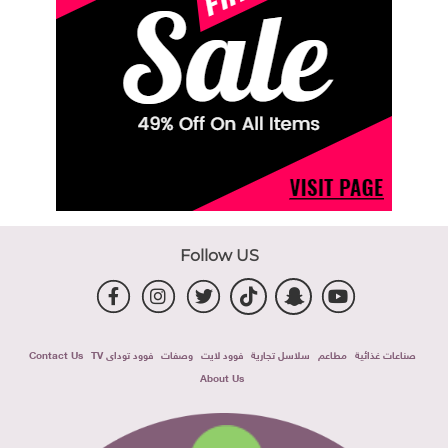
Follow US
صناعات غذائية
مطاعم
سلاسل تجارية
فوود لايت
وصفات
فوود توداى TV
Contact Us
About Us