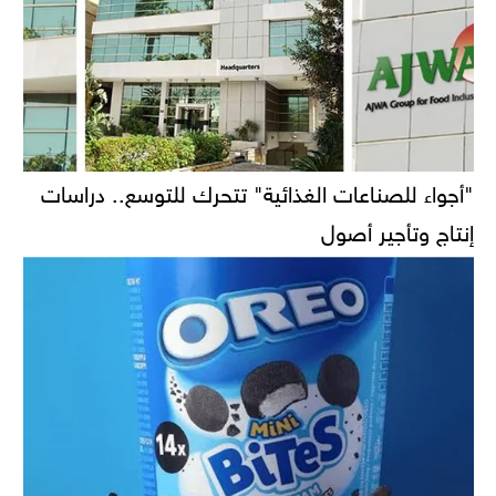
"أجواء للصناعات الغذائية" تتحرك للتوسع.. دراسات
إنتاج وتأجير أصول