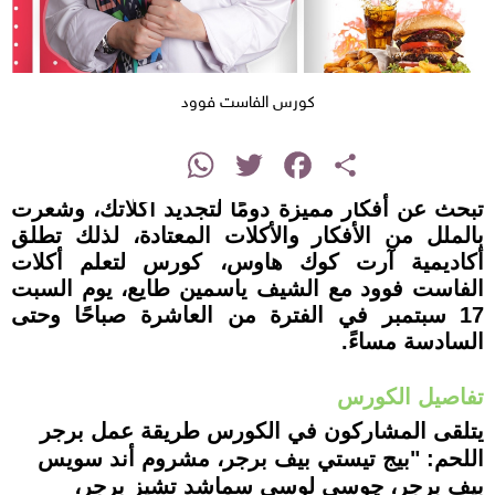
كورس الفاست فوود
instagram
WhatsApp
Twitter
Facebook
Share
تبحث عن أفكار مميزة دومًا لتجديد أكلاتك، وشعرت
بالملل من الأفكار والأكلات المعتادة، لذلك تطلق
أكاديمية آرت كوك هاوس، كورس لتعلم أكلات
الفاست فوود مع الشيف ياسمين طايع، يوم السبت
17 سبتمبر في الفترة من العاشرة صباحًا وحتى
السادسة مساءً.
تفاصيل الكورس
يتلقى المشاركون في الكورس طريقة عمل برجر
اللحم: "بيج تيستي بيف برجر، مشروم أند سويس
بيف برجر، چوسي لوسي سماشد تشيز برجر،