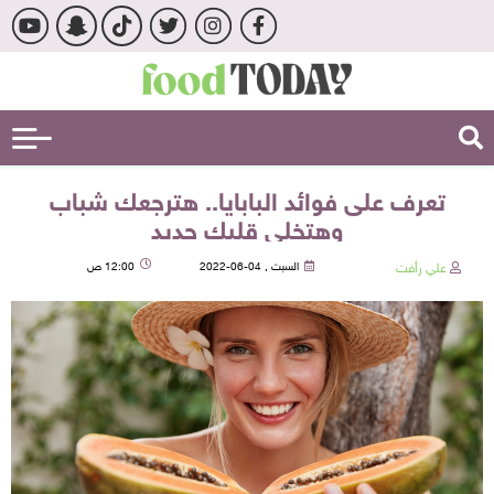
تعرف على فوائد البابايا.. هترجعك شباب
وهتخلي قلبك حديد
علي رأفت
السبت , 04-06-2022
12:00 ص