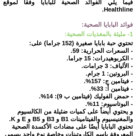
فيما يلي الفوائد الصحية للبابايا وفقاً لموقع
Healthline.
فوائد البابايا الصحية:
1- مليئة بالمغذيات الصحية:
تحتوي حبة بابايا صغيرة (152 جراما) على:
- السعرات الحرارية: 59.
- الكربوهيدرات: 15 جراما.
- الألياف: 3 جرامات.
- البروتين: 1 جرام.
- فيتامين ج: 157%.
- فيتامين أ: 33%.
- حمض الفوليك (فيتامين ب 9): 14%.
- البوتاسيوم: 11%.
و يحتوي أيضاً على كميات ضئيلة من الكالسيوم
والمغنيسيوم والفيتامينات B1 و B3 و B5 و E و K.
تحتوي البابايا أيضًا على مضادات الأكسدة الصحية
المعروفة باسم الكاروتينات وخاصة نوع واحد يسمى