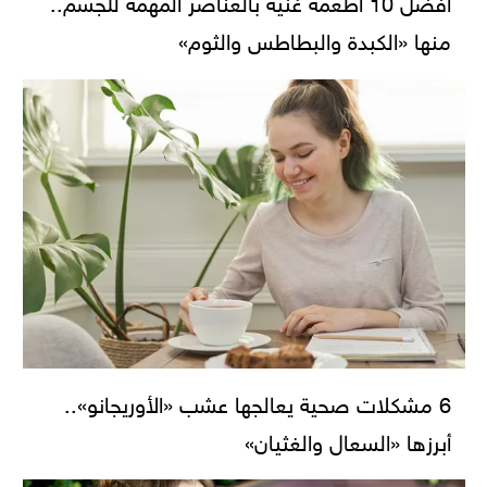
أفضل 10 أطعمة غنية بالعناصر المهمة للجسم..
منها «الكبدة والبطاطس والثوم»
6 مشكلات صحية يعالجها عشب «الأوريجانو»..
أبرزها «السعال والغثيان»