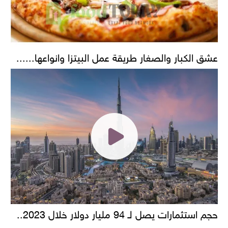
عشق الكبار والصغار طريقة عمل البيتزا وانواعها......
حجم استثمارات يصل لـ 94 مليار دولار خلال 2023..