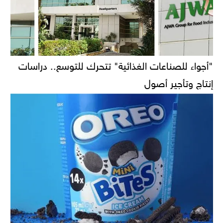
"أجواء للصناعات الغذائية" تتحرك للتوسع.. دراسات
إنتاج وتأجير أصول