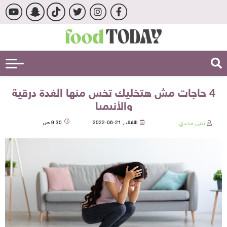
4 حاجات مش هتخليك تخس منها الغدة درقية
والأنيميا
تقى مجدي
الثلاثاء , 21-06-2022
9:30 ص