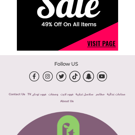
Follow US
صناعات غذائية
مطاعم
سلاسل تجارية
فوود لايت
وصفات
فوود توداى TV
Contact Us
About Us