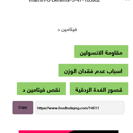
فيتامين د
مقاومة الانسولين
اسباب عدم فقدان الوزن
قصور الغدة الردقية
نقص فيتامين د
Copy