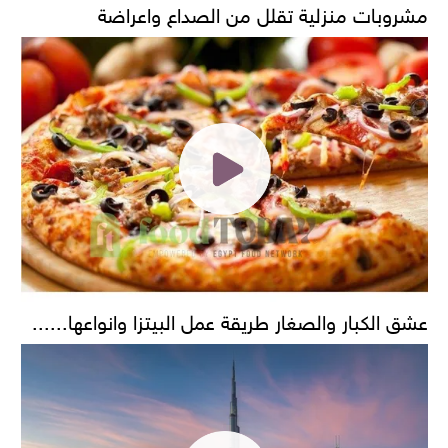
مشروبات منزلية تقلل من الصداع واعراضة
عشق الكبار والصغار طريقة عمل البيتزا وانواعها......