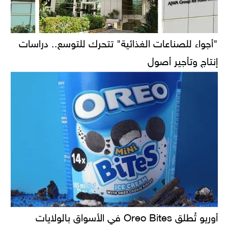
"أجواء للصناعات الغذائية" تتحرك للتوسع.. دراسات
إنتاج وتأجير أصول
أوريو تُطلق Oreo Bites في الأسواق بالولايات