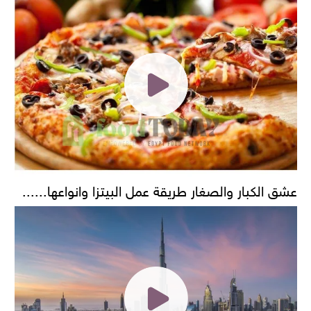
عشق الكبار والصغار طريقة عمل البيتزا وانواعها......