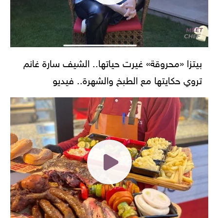
بيتزا «محروقة» غيرت حياتها.. الشيف سارة غانم
تروي حكايتها مع الطبخ والشهرة.. فيديو