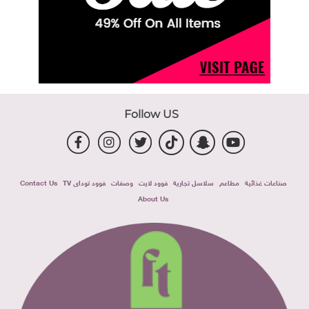
Follow US
صناعات غذائية
مطاعم
سلاسل تجارية
فوود لايت
وصفات
فوود توداى TV
Contact Us
About Us