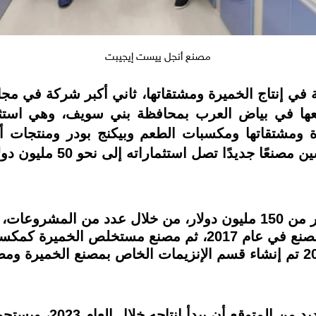
مصنع أنجل ييست إيجيبت
ي إنتاج الخميرة ومشتقاتها، ثاني أكبر شركة في مجا
 عبر مصنعها في بياض العرب بمحافظة بني سويف، وهي 
رة ومشتقاتها ومكسبات الطعم وبيكنج بودر ومنتجات أ
ا جديدًا تصل استثماراته إلى نحو 50 مليون دولار.
تبلغ استثمارات أنجل ييست في مصر أكثر من 150 مليون دولار، من خلال 
والذي بدأ في يناير 2013 ثم توسعات بالمصنع في عام 2017، 
حيث بدأ الإنتاج في أبريل 2019، وفي 2021 تم إنشاء قسم الإنزيمات الخاص بمص
كما تعتزم إجراء توسعات 