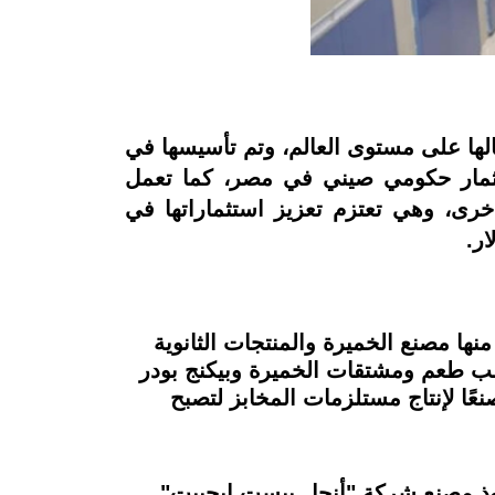
لها على مستوى العالم، وتم تأسيسها في
استثمار حكومي صيني في مصر، كما تعمل
خرى، وهي تعتزم تعزيز استثماراتها في
عدد من المشروعات، منها مصنع الخميرة والمنتجات الثانوية
ثم مصنع مستخلص الخميرة كمكسب طعم ومشتقات الخميرة وبيكنج بودر
نع الخميرة ومصنعًا لإنتاج مستلزمات المخابز لتصبح
أخرى بمصنع جديد من المتوقع أن يبدأ إنتاجه خلال العام 2023، ويستحوذ مصنع شركة "أنجل ييست ايجيبت"