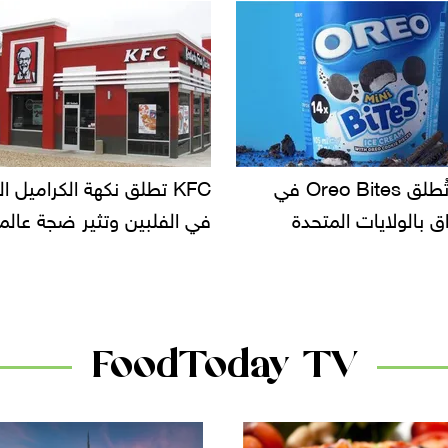
KF تطلق نكهة الكراميل المملح
دعوات للتحقيق في أسباب ت
لبين وتثير ضجة عالمية
سحب بعض ألبان الأطفال 
الأسواق.. وتساؤلات حول ت
دانون
FoodToday TV