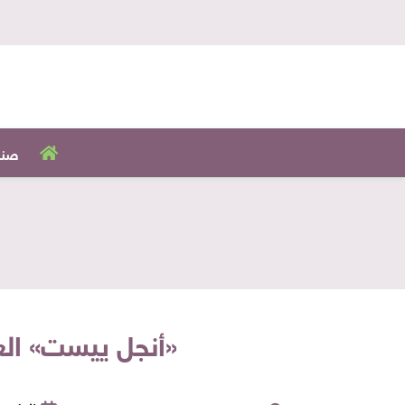
صنا
«أنجل ييست» العم