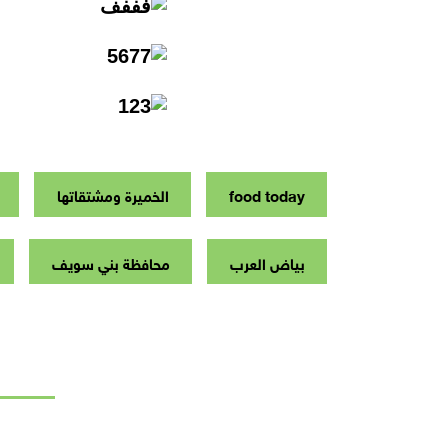
food today
الخميرة ومشتقاتها
بياض العرب
محافظة بني سويف