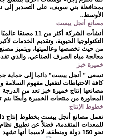
الأوسط..
مصانع أنجل ييست
أنشأت الشركة أكث
التكنولوجيا الحيوية، وتقديم الخدمات لأ
من حيث تخصصها وعالميتها، ويتميز مصنع
معالجة مياه الصرف الصناعي، والذي تقدر تكلفته بحو
خميرة خبز
تسعى " أنجل ييست" دائما إلى حماية جمي
كافة الاحتياطات لتفعيل مفهوم السلامة 
مصانعها إنتاج خميرة خبز تعد من الدرج
المجاورة من منتجات الخميرة وأيضًا يتم ت
خطوط الإنتاج
نحو 150 دولة ومنطقة، لاسيما أنها تشهد نموًا سريعًا منذ أكثر من 30 عامًا، وتضم نحو 10609 موظف حول العالم.