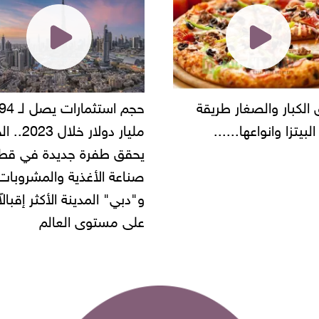
حجم استثمارات يصل لـ 94
"أمن القاهرة" يضبط مالك
مليار دولار خلال 2023.. الخليج
شركة مطاعم استولى على
 طفرة جديدة في قطاع
أموال المواطنين بزعم توظ
 الأغذية والمشروبات..
" المدينة الأكثر إقبالاً
مستوى العالم