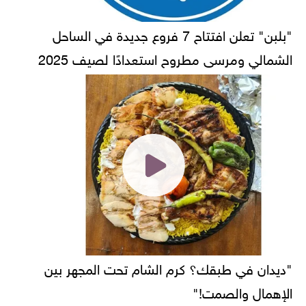
"بلبن" تعلن افتتاح 7 فروع جديدة في الساحل
الشمالي ومرسى مطروح استعدادًا لصيف 2025
"ديدان في طبقك؟ كرم الشام تحت المجهر بين
الإهمال والصمت!"