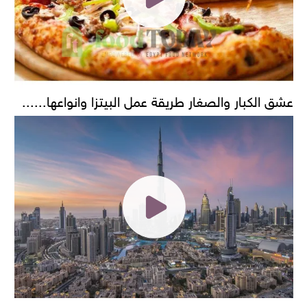
عشق الكبار والصغار طريقة عمل البيتزا وانواعها......