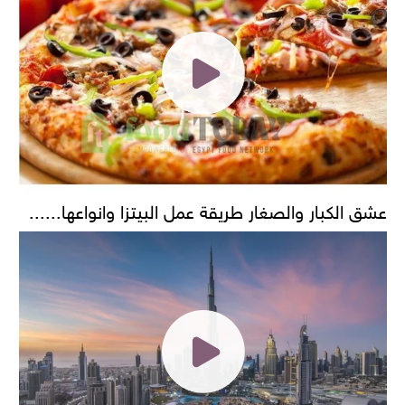
عشق الكبار والصغار طريقة عمل البيتزا وانواعها......