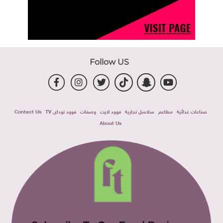
Follow US
صناعات غذائية
مطاعم
سلاسل تجارية
فوود لايت
وصفات
فوود توداى TV
Contact Us
About Us