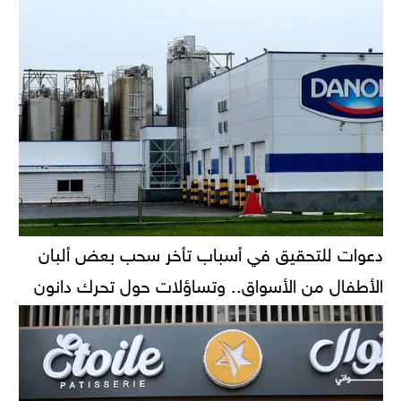
دعوات للتحقيق في أسباب تأخر سحب بعض ألبان
الأطفال من الأسواق.. وتساؤلات حول تحرك دانون