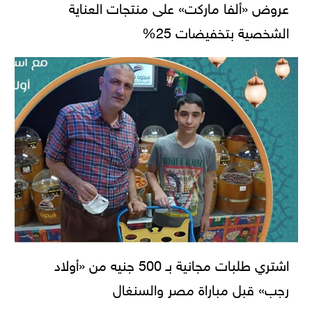
عروض «ألفا ماركت» على منتجات العناية
الشخصية بتخفيضات 25%
اشتري طلبات مجانية بـ 500 جنيه من «أولاد
رجب» قبل مباراة مصر والسنغال