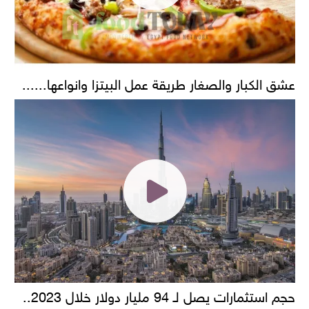
عشق الكبار والصغار طريقة عمل البيتزا وانواعها......
حجم استثمارات يصل لـ 94 مليار دولار خلال 2023..