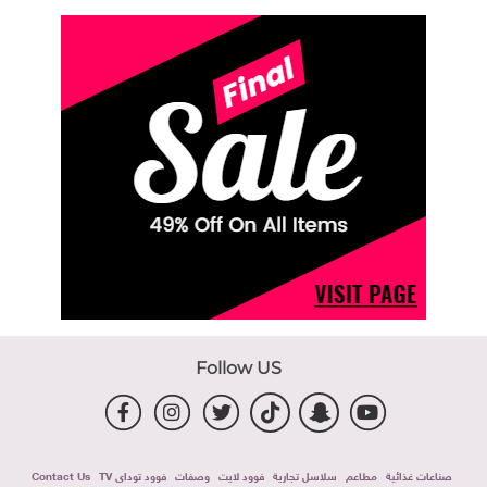
Follow US
صناعات غذائية
مطاعم
سلاسل تجارية
فوود لايت
وصفات
فوود توداى TV
Contact Us