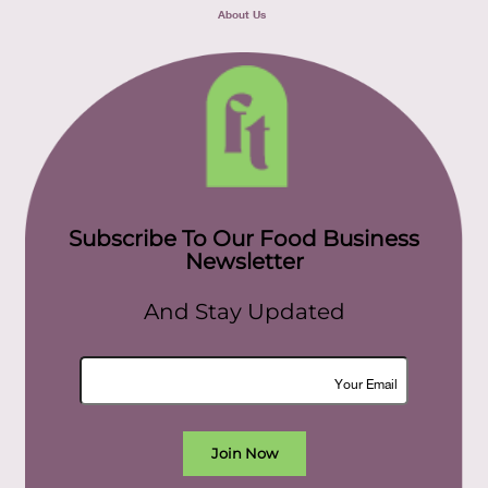
About Us
Subscribe To Our Food Business
Newsletter
And Stay Updated
Join Now