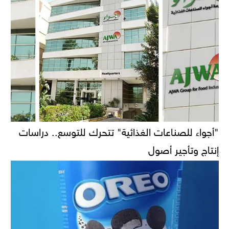
"أجواء للصناعات الغذائية" تتحرك للتوسع.. دراسات
إنتاج وتأجير أصول