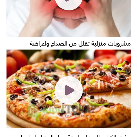
مشروبات منزلية تقلل من الصداع واعراضة
عشق الكبار والصغار طريقة عمل البيتزا وانواعها......