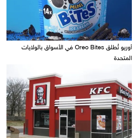
أوريو تُطلق Oreo Bites في الأسواق بالولايات
المتحدة