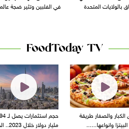
لبين وتثير ضجة عالمية
سحب بعض ألبان الأطفال 
الأسواق.. وتساؤلات حول ت
دانون
FoodToday TV
حجم استثمارات يصل لـ 94
"أمن القاهرة" يضبط مالك
مليار دولار خلال 2023.. الخليج
شركة مطاعم استولى على