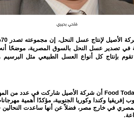
فتحي بحيري
قا
نية في تصدير عسل النحل بالسوق المصرية، موضحًا أنه 
تقوم بإنتاج كل أنواع العسل الطبيعي مثل البرسيم 
أضاف «بحيري» في تصريحات خاصة لـ Food Today أن شركة الأصيل شار
إفريقيا وكندا وكوريا الجنوبية، مؤكدًا أهمية مهرجان
لمصري في خارج مصر، فضلاً عن أنها ساعدت النحالين في
عة.