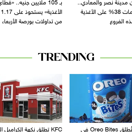
بـ 105 ملايين جنيه.. «قطاع
فؤاد بدران يرصد لـ Food
الأغذية» يستحوذ على 11.17%
Today عوامل تعزز تصدير
ولات بورصة الأربعاء
عسل النحل إلى إفريقيا
وأوروبا
TRENDING
KF تطلق نكهة الكراميل المملح
دعوات للتحقيق في أسباب ت