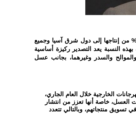
ل فتحي بحيري رئيس مجلس إدارة شركة الأصيل لإنتاج عسل النحل، إن مجموعته تصدر 70% من إنتاجها إلى دول شرق آسيا وجميع
بهذه النسبة يعد التصدير ركيزة أساسية
والموالح والسدر وغيرهما، بجانب عسل
كت في عدد من المهرجانات الخارجية خلال العام الجاري،
ات العسل، خاصة أنها تعزز من انتشار
 تسويق منتجاتهم، وبالتالي تتعدد