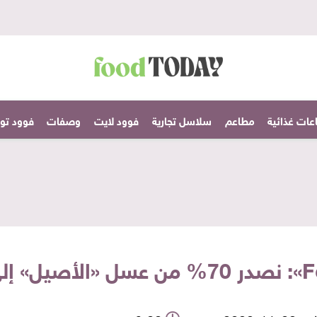
عات غذائية
مطاعم
سلاسل تجارية
فوود لايت
وصفات
فوود تودا