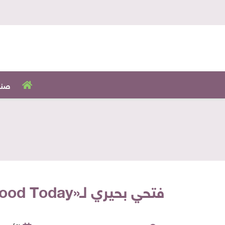
صنا
فتحي بحيري لـ«Food Today»: نصدر 70% من عسل «الأصيل» إلى الدول العربية وشرق آسيا