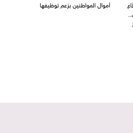
يفها
ومرسى مطروح استعدادًا
والصمت!"
لصيف 2025