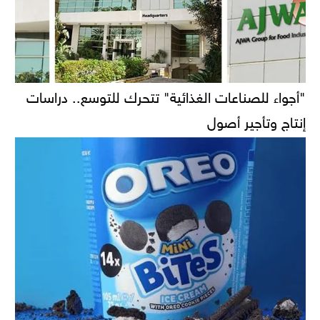
"أجواء للصناعات الغذائية" تتحرك للتوسع.. دراسات
إنتاج وتأجير أصول