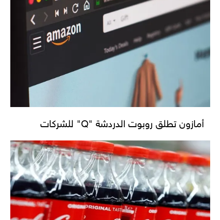
أمازون تطلق روبوت الدردشة "Q" للشركات