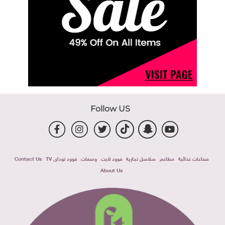
Follow US
صناعات غذائية
مطاعم
سلاسل تجارية
فوود لايت
وصفات
فوود توداى TV
Contact Us
About Us