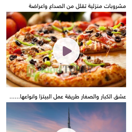
مشروبات منزلية تقلل من الصداع واعراضة
عشق الكبار والصغار طريقة عمل البيتزا وانواعها......