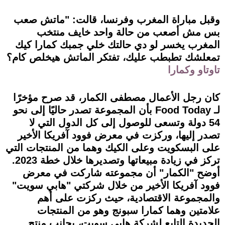
وقبل مباراة المغرب وفرنسا، قالت: "ماتش صعب
بس مش أصعب من حالة واحد خايف منتخب
المغرب يخسر لو دي حالتك خلي جمبك كمارا كيك
تمعلشك تطبطب عليك، تفتكر الماتش هيخلص كام؟
تاوتاو وكمارا
كان رجل الأعمال مصطفى الكمار، قد صرح مؤخرًا
لـ Food Today بأن المجموعة تصدر حاليًا إلى نحو
54 دولة وتسعى للوصول إلى كل الدول التي لا
تصدر إليها، وركزت في معرض فوود آفريكا الأخير
على البسكويت وعلى الكيك وهما من المنتجات التي
تركز في زيادة مبيعاتها وتصديرها خلال خطة 2023.
أوضح "الكمار" أن مجموعته شاركت في معرض
فوود آفريكا الأخير من خلال شركتي "هابي سويت"
والمجموعة الاقتصادية، حيث ركزت على أهم
علامتين وهما كمارا سبونج وهو من المنتجات
الجديدة التابع لشركة هابي سويت، بجانب منتج