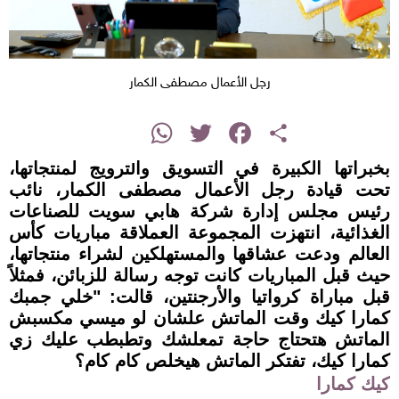
رجل الأعمال مصطفى الكمار
instagram
WhatsApp
Twitter
Facebook
Share
بخبراتها الكبيرة في التسويق والترويج لمنتجاتها،
تحت قيادة رجل الأعمال مصطفى الكمار، نائب
رئيس مجلس إدارة شركة هابي سويت للصناعات
الغذائية، انتهزت المجموعة العملاقة مباريات كأس
العالم ودعت عشاقها والمستهلكين لشراء منتجاتها،
حيث قبل المباريات كانت توجه رسالة للزبائن، فمثلاً
قبل مباراة كرواتيا والأرجنتين، قالت: "خلي جمبك
كمارا كيك وقت الماتش علشان لو ميسي مكسبش
الماتش هتحتاج حاجة تمعلشك وتطبطب عليك زي
كمارا كيك، تفتكر الماتش هيخلص كام كام؟
كيك كمارا