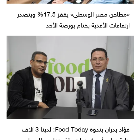
«مطاحن مصر الوسطى» يقفز 17.5% ويتصدر
ارتفاعات الأغذية بختام بورصة الأحد
فؤاد بدران بندوة Food Today: لدينا 3 آلاف
خلية نحل وأحدث خط تعبئة وتغليف للعسل