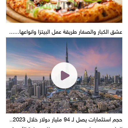
عشق الكبار والصغار طريقة عمل البيتزا وانواعها......
حجم استثمارات يصل لـ 94 مليار دولار خلال 2023..