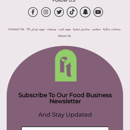
Follow US
صناعات غذائية
مطاعم
سلاسل تجارية
فوود لايت
وصفات
فوود توداى TV
Contact Us
About Us
Subscribe To Our Food Business
Newsletter
And Stay Updated