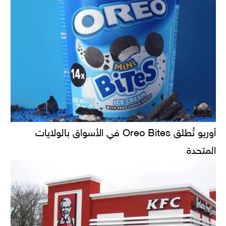
أوريو تُطلق Oreo Bites في الأسواق بالولايات
المتحدة