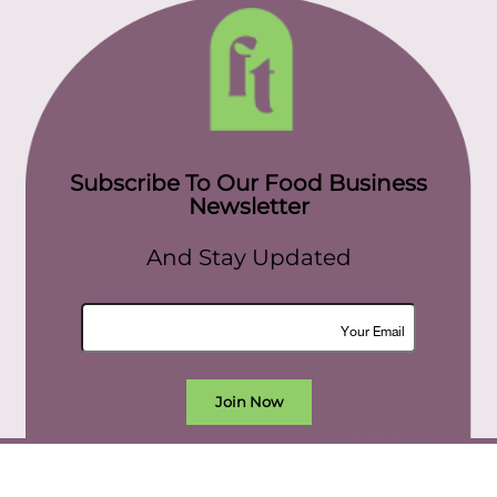
Subscribe To Our Food Business
Newsletter
And Stay Updated
Join Now
All rights reserved. food today eg © 2022