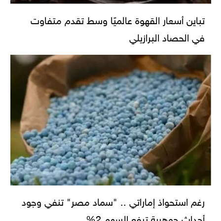
تباين أسعار القهوة عالميًا وسط تقدم متفاوت
في الحصاد البرازيلي
رغم استحواذ إماراتي .. "سماد مصر" تنفي وجود
أحداث جوهرية ترفع السهم 2%