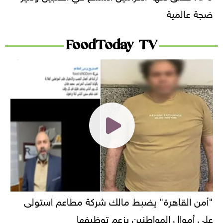
ضجة عالمية
FoodToday TV
"أمن القاهرة" يضبط مالك شركة مطاعم استولى
على أموال المواطنين بزعم توظيفها