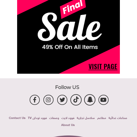
Follow US
صناعات غذائية
مطاعم
سلاسل تجارية
فوود لايت
وصفات
فوود توداى TV
Contact Us
About Us