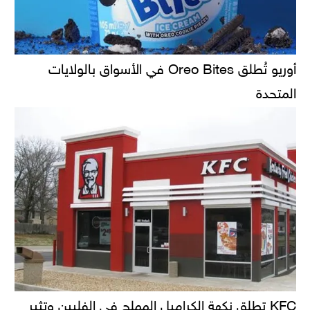
أوريو تُطلق Oreo Bites في الأسواق بالولايات
المتحدة
KFC تطلق نكهة الكراميل المملح في الفلبين وتثير