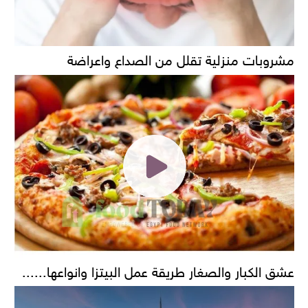
مشروبات منزلية تقلل من الصداع واعراضة
عشق الكبار والصغار طريقة عمل البيتزا وانواعها......