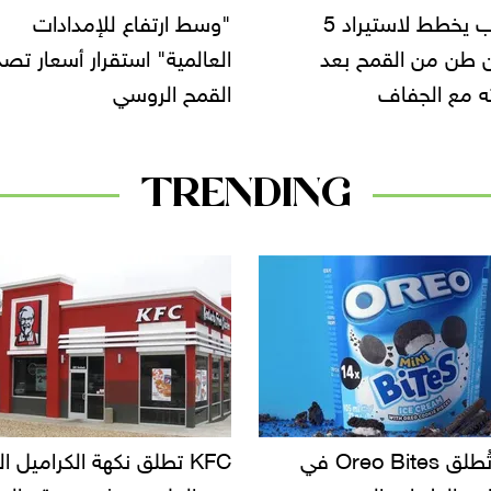
ارتفاع للإمدادات
مصر تستهدف زيادة المساح
ية" استقرار أسعار تصدير
المخصصة لزراعة القمح بنس
 الروسي
25%
TRENDING
KF تطلق نكهة الكراميل المملح
دعوات للتحقيق في أسباب ت