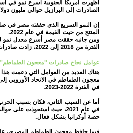
أظهرت أمريكا الجنوبية أسرع نمو في است
الصادرات إلى البرازيل حوالي مليون دولا
إن النمو السريع الذي حققته مصر في صا
المنتج من حيث القيمة في عام 2022.
ومن جانبه حققت مصر أسرع معدل نمو للص
الفترة من 2018 إلى 2022، زادت صادرات مصر من معجون الطماطم بالدولار الأمريكي 5.6 مرة.
عوامل نجاح صادرات "معجون الطماطم"
هناك العديد من العوامل التي دعمت هذا 
معجون الطماطم في الاتحاد الأوروبي إل
في الفترة 2022-2023.
أما عن السبب الثاني، فكان بسبب الحرب ب
في عام 2021، حيث استحوذت عل
حصة أوكرانيا بشكل فعال.
فيما حافظ معجون الطماطم المصري، على 