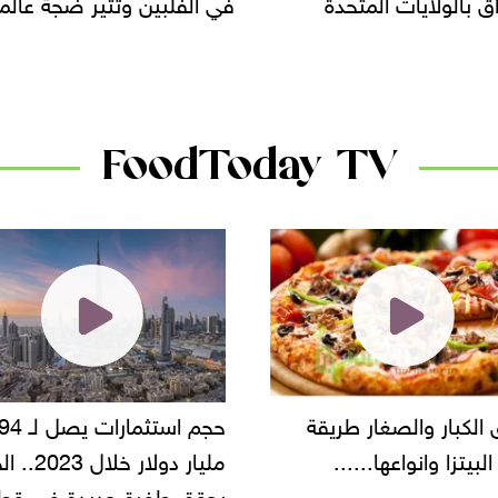
لبين وتثير ضجة عالمية
سحب بعض ألبان الأطفال 
الأسواق.. وتساؤلات حول ت
دانون
FoodToday TV
حجم استثمارات يصل لـ 94
"أمن القاهرة" يضبط مالك
مليار دولار خلال 2023.. الخليج
شركة مطاعم استولى على
 طفرة جديدة في قطاع
أموال المواطنين بزعم توظ