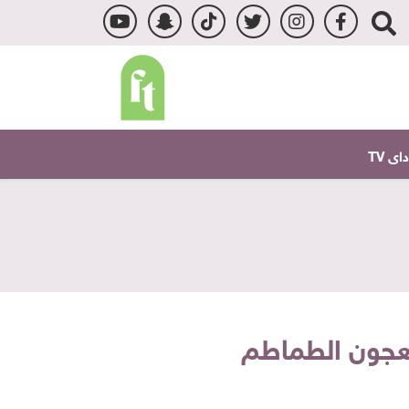
ى TV
معجون الطماطم