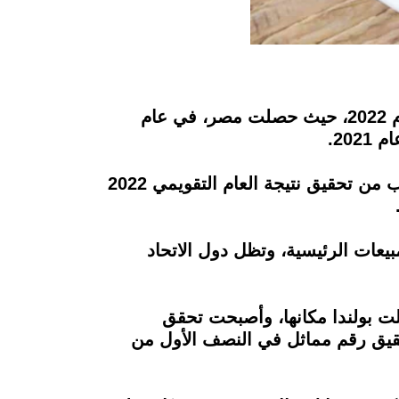
تمكنت مصر من تحقيق إيرادات قياسية، لبيع معجون الطماطم وهريستها في السوق العالمية عام 2022، حيث حصلت مصر، في عام
وقد زادت إيرادات صادرات هذا المنتج ستة أضعاف تقريبًا، وفي العام نفسه، قدرت مصر الاقتراب من تحقيق نتيجة العام التقويمي 2022
عات الرئيسية، وتظل دول الاتحاد
ت بولندا مكانها، وأصبحت تحقق
 إيرادات بقيمة 10 ملايين دولار بين جميع الدول في عام 2022، وتم تحقيق رقم مماثل في النصف الأول من