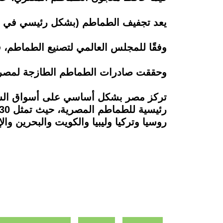
يعد تجفيف الطماطم (بشكل رئيسي في ال
وفقًا للمجلس العالمي لتصنيع الطماطم، 
وحققت صادرات الطماطم الطازجة لمصر رقما قياسيا قدره 29 مليون دولار في 
تركز مصر بشكل أساسي على أسواق الشرق 
روسيا وتركيا وليبيا والكويت والبحرين والإ