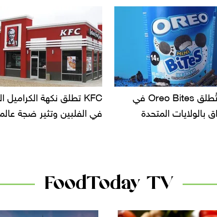
KF تطلق نكهة الكراميل المملح
دعوات للتحقيق في أسباب ت
لبين وتثير ضجة عالمية
سحب بعض ألبان الأطفال 
الأسواق.. وتساؤلات حول ت
دانون
FoodToday TV