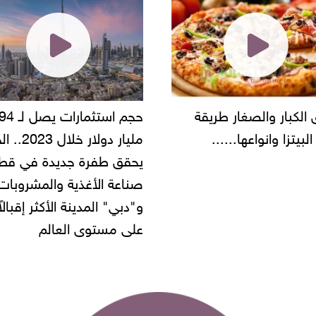
حجم استثمارات يصل لـ 94
"أمن القاهرة" يضبط مالك
مليار دولار خلال 2023.. الخليج
شركة مطاعم استولى على
 طفرة جديدة في قطاع
أموال المواطنين بزعم توظ
 الأغذية والمشروبات..
" المدينة الأكثر إقبالاً
مستوى العالم