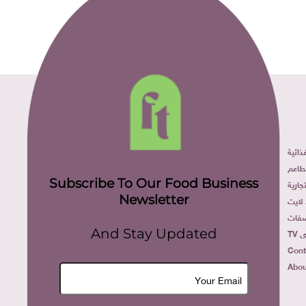
ائية
طاعم
Subscribe To Our Food Business
ارية
Newsletter
لايت
فات
TV
And Stay Updated
Cont
Abou