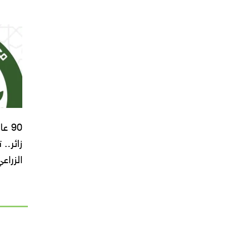
زائر..
الزراع