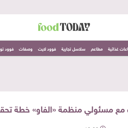
عات غذائية
مطاعم
سلاسل تجارية
فوود لايت
وصفات
فوود تودا
ث مع مسئولي منظمة «الفاو» خطة تحقي