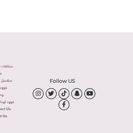
صناعات غذ
م
سلاسل تج
Follow US
فوود 
وص
فوود توداى 
act Us
t Us