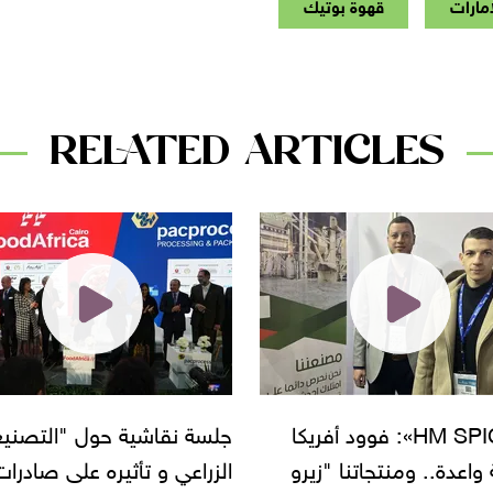
مارات
قهوة بوتيك
RELATED ARTICLES
نقاشية حول "التصنيع
مسئول التسويق بشوكولاتة
ي و تأثيره على صادرات
ماكستيلا: فوود أفريكا تجربة