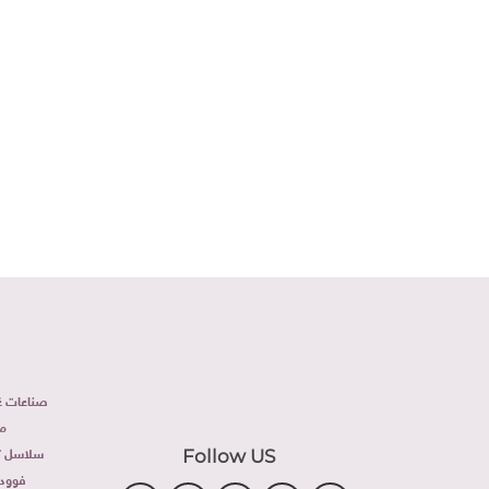
على 
صناعات غذ
م
سلاسل تج
Follow US
فوود 