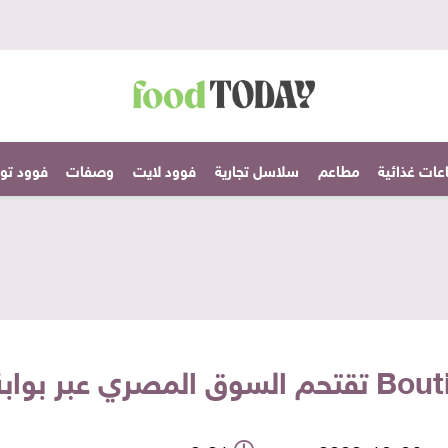
عات غذائية
مطاعم
سلاسل تجارية
فوود لايت
وصفات
فوود تودا
بوابة فوود أفريكا