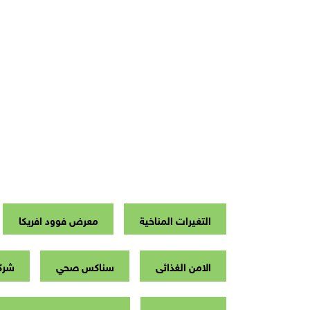
التغيرات المناخية
معرض فوود افريكا
الامن الغذائى
سناكس صحي
شرك