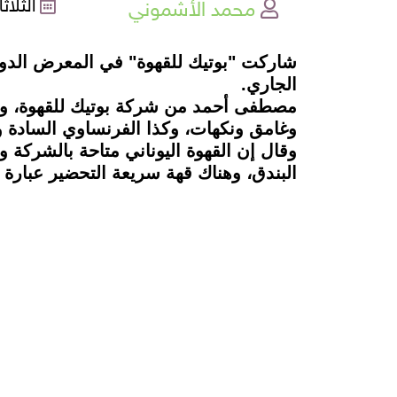
محمد الأشموني
الثلاثاء , 06
الجاري.
مصطفى أحمد من شركة بوتيك للقهوة، وهو
وغامق ونكهات، وكذا الفرنساوي السادة و
وقال إن القهوة اليوناني متاحة بالشركة وك
البندق، وهناك قهة سريعة التحضير عبار