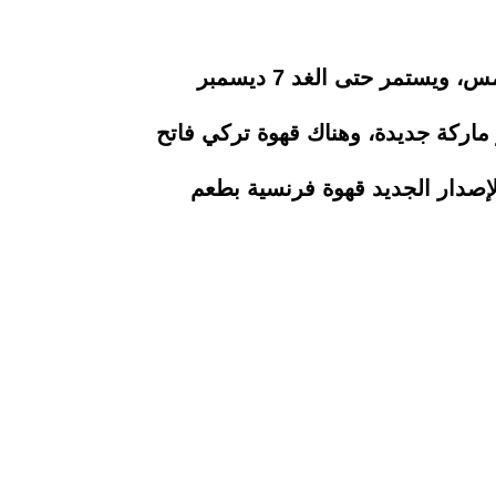
شاركت "بوتيك للقهوة" في المعرض الدولي للأغذية والمشروبات "فوود أفريكا" والذي انطلق أمس، ويستمر حتى الغد 7 ديسمبر
اركة جديدة، وهناك قهوة تركي فاتح
والإصدار الجديد قهوة فرنسية بطعم