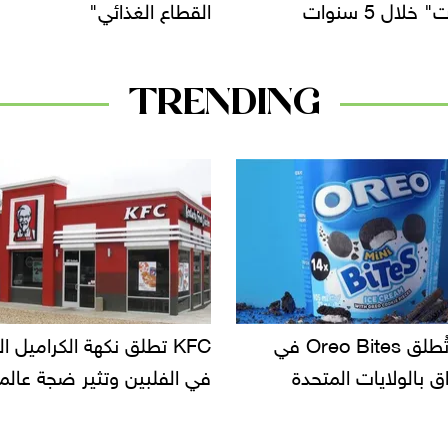
 الغذائي"
رائدة لأصحاب الشركات
TRENDING
KF تطلق نكهة الكراميل المملح
دعوات للتحقيق في أسباب ت
لبين وتثير ضجة عالمية
سحب بعض ألبان الأطفال 
الأسواق.. وتساؤلات حول ت
دانون