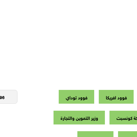
فوود افريكا
فوود توداي
ة كونسبت
وزير التموين والتجارة