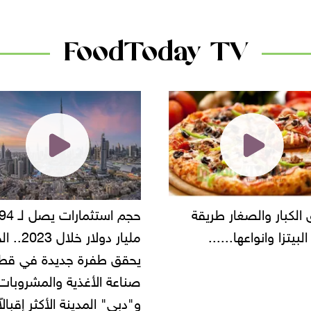
FoodToday TV
حجم استثمارات يصل لـ 94
"أمن القاهرة" يضبط مالك
مليار دولار خلال 2023.. الخليج
شركة مطاعم استولى على
 طفرة جديدة في قطاع
أموال المواطنين بزعم توظ
 الأغذية والمشروبات..
" المدينة الأكثر إقبالاً