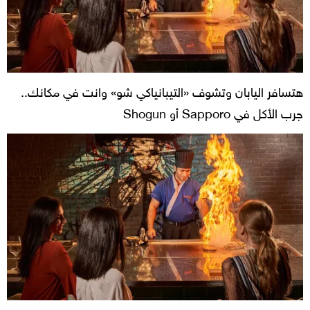
هتسافر اليابان وتشوف «التيبانياكي شو» وانت في مكانك..
جرب الأكل في Sapporo أو Shogun