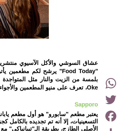
instagram
عشاق السوشي والأكل الآسيوي منتشرين 
"Food Today" يرشح لكم مطعم
WhatsApp
Oke، تعرف على منيو المطعمين والأجواء، واختر "على ذوقك".
Twitter
Sapporo
Facebook
يعتبر مطعم "سابورو" هو أول مطعم يابا
Share
الأصلي الطازج، بطريقة الـ"تيبانياكي" مع