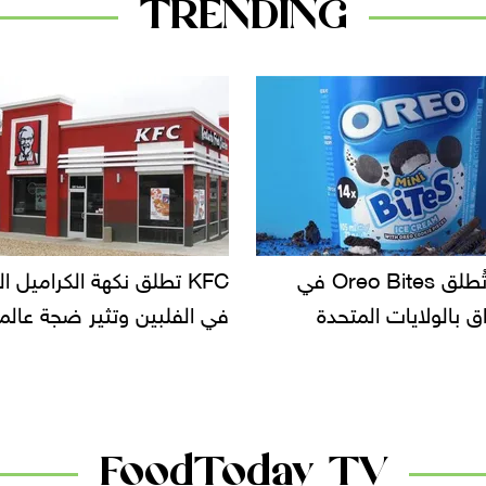
TRENDING
KF تطلق نكهة الكراميل المملح
دعوات للتحقيق في أسباب ت
لبين وتثير ضجة عالمية
سحب بعض ألبان الأطفال 
الأسواق.. وتساؤلات حول ت
دانون
FoodToday TV