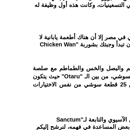
ي التسعينيات، وكانت هذه أول وظيفة له
سوشي في مصر إلا أن هناك أطعمة يابانية لا
نعلم عنها شيئاً، ولكن سنأخذك في رحلة لأهم أطباق المنيو الذي لا يجب أن تفوتك، حيث يمكنك أن تبدأ وجبتك بشوربة "Chicken Wan
Roast"، ليجمع الطبق بين قطع اللحم والبصل والخس والطماطم مع صلصة
آسيوية لتغيير فكرتك عن جميع أنواع السلطة، ولتشعر بالتجربة اليابانية كاملة، مع اختيارك من السوشي، من بين الـ "Otaru" حيث يتكون
من 12 قطعة سوشي من اختيارات "كاليفورنيا، نيجيري، فيليديفيا "أو "Kushiro"؛ ويتكون من 25 قطعة سوشي من نفس الاختيارات
مطعم Oke يقدم أجواء الحياة الآسيوية في قلب الشيخ زايد، فهو أحد المطاعم المميزة في الآكل الآسيوي والتابعة لـ"Sanctum
إلى بعض المساعدة في فهمه، لنرشح إليكم