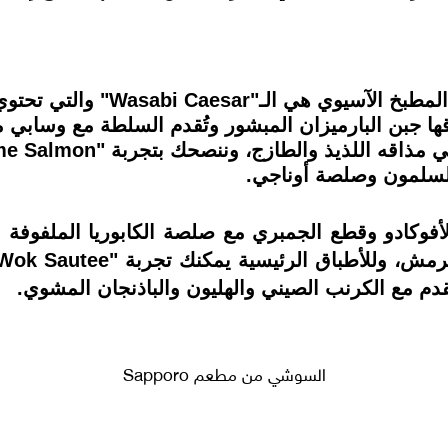
من إحدى السلطات اللذيذة الشهير
 جبن البارميزان المبشور وتُقدم السلطة مع وسابي م
السلمون وصلصة أوناجي.
Cevic" المكون من الأفوكادو وقطع الجمبري مع صلصة الكابوري
قدم مع الكرنب الصيني والهليون والباذنجان المشوي.
السوشي من مطعم Sapporo