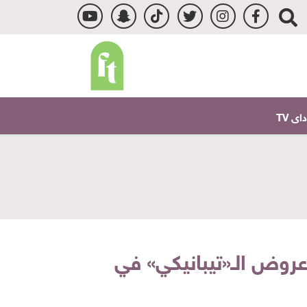
ى TV
أكل آسيوي في القاهرة.. جرب الـ«سوشي» من Oke وعروض الـ«تيبانيكي» في