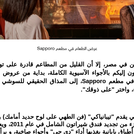
عرض الطعام في مطعم Sapporo
في مصر، إلا أن القليل من المطاعم قادرة على توصي
ين يأتون إليكم بالأجواء الآسيوية الكاملة، بداية من عر
بلمسة من الزيت والنار مثل المتواجدة في مطعم Sapporo
ني يقدم "تيبانياكي" (فن الطهي على لوح حديد أمام
التسعينيات، 
 أطباق يابانية يغذيها أداء "دي جي" وأجواء صاخبة، و ير