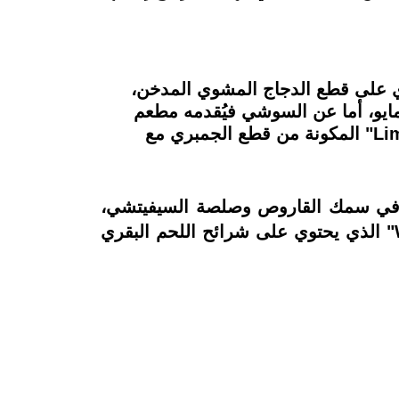
ة في المطبخ الآسيوي هي الـ"Wasabi Caesar" والتي تحتوي على قطع الدجاج المشوي المدخن،
ايو، أما عن السوشي فيُقدمه مطعم
"أوكي" بجودة عالية تظهر في القطعة وفي مذاقه اللذيذ والطازج، وننصحك بتجربة "Lime Salmon" المكونة من قطع الجمبري مع
ا الملفوفة في سمك القاروص وصلصة السيفيتشي،
المغطاة بالفلفل الأحمر والكاليماري المقرمش، وللأطباق الرئيسية يمكنك تجربة "Wok Sautee" الذي يحتوي على شرائح اللحم البقري