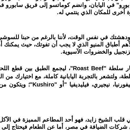
بورو" في اليابان، وانضم كوماتسو إلى فريق سابورو ف
أخرى للمكان الذي ينتمي له.
ر على إسعادك ودهشتك في نفس الوقت، لأننا بالرغم من حبنا لل
أو يمكنك الذهاب لقسم السلطات واختيار سلطة " Beef
هم وأرقى شركات الضيافة في مصر، أما عن الطعام فيحتاج 