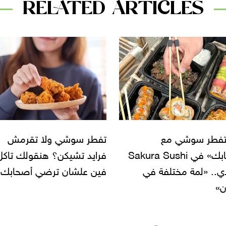
RELATED ARTICLES
سوشي ولا تقرمش
تأكل سوشي في Flamingo
 تشيكن؟ هنقولك تاكل
ولا Sushi Town؟.. اعرف
لشان ترضي أصحابك
المنيو واختار براحتك