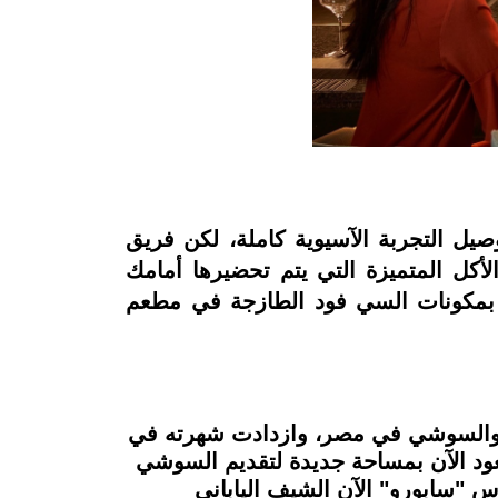
ل التجربة الآسيوية كاملة، لكن فريق
وض الأكل المتميزة التي يتم تحضيرها أمامك
، إلى المذاق الحقيقي للسوشي بمكونات السي فود الطازجة في مطعم
ك) والسوشي في مصر، وازدادت شهرته في
إلا أنه تم تجديده بالكامل كجزء من تجديد فندق شيراتون الشامل في عام 2011، ويعود الآن بمساحة جديدة لتقديم السوشي
أس "سابورو" الآن الشيف الياباني