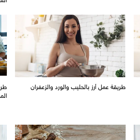
طريقة عمل أرز بالحليب والورد والزعفران
طري
الم