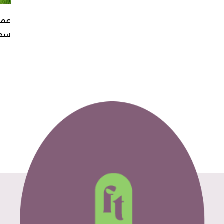
عمر
سعر