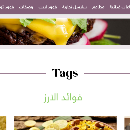
عات غذائية
مطاعم
سلاسل تجارية
فوود لايت
وصفات
فوود تودا
Tags
فوائد الارز