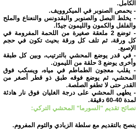
الكامل.
- يحمص الصنوبر في الميكروويف.
- يخلط البصل والصنوبر والبقدونس والنعناع والملح
والفلفل والكمون والليمون جيدًا.
- توضع 2 ملعقة صغيرة من اللحمة المفرومة في
كل ورقة، ثم تلف كل ورقة بحيث تكون في حجم
الإصبع.
- في قدر يوضع المحشي بالترتيب، وبين كل طبقة
وأخرى يوضع 3 حلقة من الليمون.
- يقلب معجون الطماطم في مياه، ويسكب فوق
المحشي، ثم يوضع فوقه طبق ذو قطر أصغر من
القدر حتى لا تطفو الصلصة.
- يطهى المحشي على درجة الغليان فوق نار هادئة
لمدة 40-60 دقيقة.
نصائح تقديم "السورما" المحشي التركي:
ينصح بالتقديم مع سلطة الزبادي والثوم المفروم.