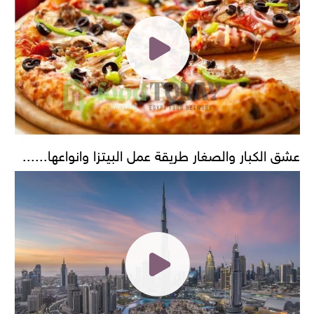
عشق الكبار والصغار طريقة عمل البيتزا وانواعها......