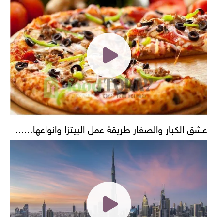
عشق الكبار والصغار طريقة عمل البيتزا وانواعها......