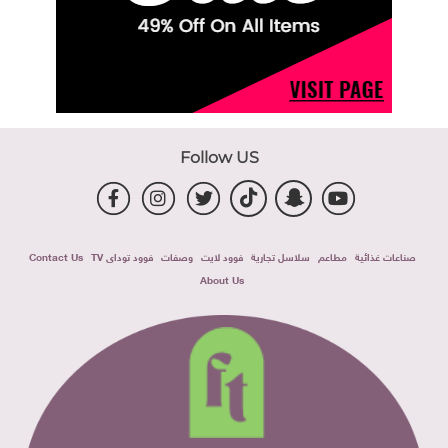
Follow US
صناعات غذائية
مطاعم
سلاسل تجارية
فوود لايت
وصفات
فوود توداى TV
Contact Us
About Us