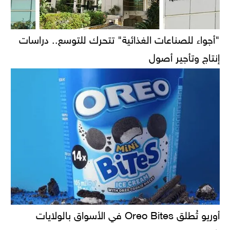
"أجواء للصناعات الغذائية" تتحرك للتوسع.. دراسات
إنتاج وتأجير أصول
أوريو تُطلق Oreo Bites في الأسواق بالولايات