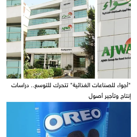
"أجواء للصناعات الغذائية" تتحرك للتوسع.. دراسات
إنتاج وتأجير أصول