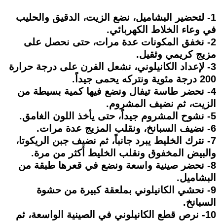
1- لتحضير البشاميل، نضع الزيت، الدقيق والحليب
في وعاء الخلاط الكهربائي.
2- نخفق المكونات عدة مرات، حتى نحصل على
مزيج كريمي وثقيل.
3- لإعداد الكانيلوني، نشعل الفرن على درجة حرارة
200 درجة مئوية ونتركه يحمى جيداً.
4- نحضر طاسة تيفال ونضع فيها كمية بسيطة من
الزيت، ثم نضيف المشروم.
5- نشوح المشروم جيداً، حتى يأخذ اللون الغامق.
6- نضيف السبانخ، ونقلب المزيج عدة مرات.
7- نترك الخليط يبرد جانباً، ثم نضيف جبن الريكوتا،
والبيض المخفوق ونقلب الخليط أكثر من مرة.
8- نحضر صينية واسعة ونضع في قعرها طبقة من
البشاميل.
9- نحشي الكانيلوني بملعقة كبيرة من حشوة
السبانخ.
10- نرص قطع الكانيلوني في الصينية الواسعة، ثم