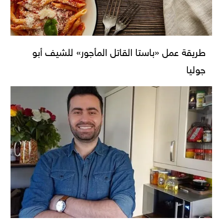
طريقة عمل «باستا القاتل المأجور» للشيف أبو
جوليا