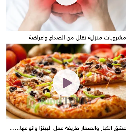
مشروبات منزلية تقلل من الصداع واعراضة
عشق الكبار والصغار طريقة عمل البيتزا وانواعها......