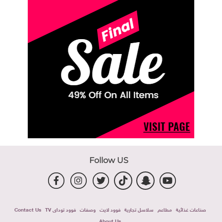
Follow US
صناعات غذائية
مطاعم
سلاسل تجارية
فوود لايت
وصفات
فوود توداى TV
Contact Us
About Us