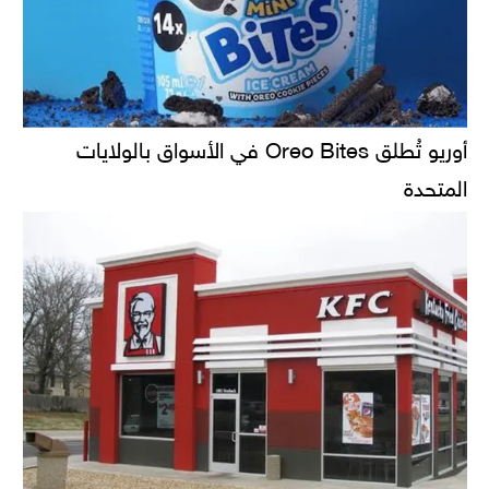
أوريو تُطلق Oreo Bites في الأسواق بالولايات
المتحدة