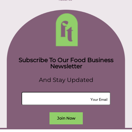
Subscribe To Our Food Business
Newsletter
And Stay Updated
Join Now