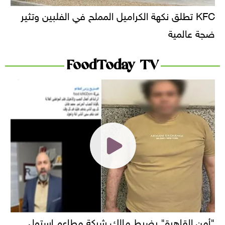
KFC تطلق نكهة الكراميل المملح في الفلبين وتثير
ضجة عالمية
FoodToday TV
"أمن القاهرة" يضبط مالك شركة مطاعم استولى