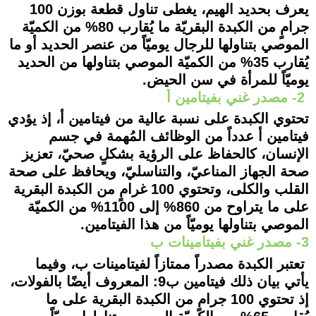
يعرف بحديد الهيم، يغطى تناول قطعة بوزن 100
جرامٍ من الكبدة البقريّة ما يُقارب 80% من الكميّة
الموصي بتناولها للرجال يوميّاً من عنصر الحديد أو ما
يُقارب 35% من الكميّة الموصي بتناولها من الحديد
يوميّاً للمرأة في سن الحيض.
2- مصدر غني بفيتامين أ
تحتوي الكبدة على نسبة عالية من فيتامين أ، إذ يؤدي
فيتامين أ عدداً من الوظائف المُهمة في جسم
الإنسان، كالحفاظ على الرؤية بشكلٍ صحيّ، تعزيز
صحة الجهاز المناعيّ، والتناسليّ، ويحافظ على صحة
القلب والكلى، وتحتوي 100 غرامٍ من الكبدة البقرية
على ما يتراوح من 860% إلى 1100% من الكميّة
الموصي بتناولها يوميّاً من هذا الفيتامين.
3- مصدر غني بفيتامينات ب
تعتبر الكبدة مصدراً ممتازاً لفيتامينات ب، وفيما
يأتي بيان ذلك فيتامين ب9: المعروف أيضًا بالفولات،
إذ تحتوي 100 جرامٍ من الكبدة البقرية على ما