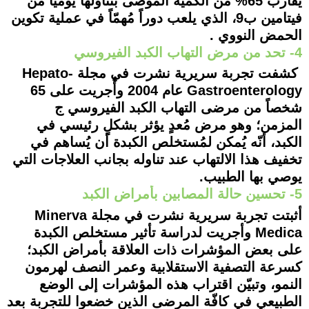
يُقارب 65% من الكميّة الموصى بتناولها يوميّاً من
فيتامين ب9، الذي يلعب دوراً مُهمّاً في عملية تكوين
الحمض النووي .
4- تحد من مرض التهاب الكبد الفيروسي
كشفت تجربة سريرية نشرت في مجلة Hepato-
Gastroenterology عام 2004 وأُجريت على 65
شخصاً من مرضى التهاب الكبد الفيروسي ج
المزمن؛ وهو مرض مُعدٍ يؤثر بشكلٍ رئيسي في
الكبد، أنّه يُمكن لمُستخلص الكبدة أن يُساهم في
تخفيف هذا الالتهاب عند تناوله بجانب العلاجات التي
يوصي بها الطبيب.
5- تحسين حالة المصابين بأمراض الكبد
أثبتت تجربة سريرية نشرت في مجلة Minerva
Medica وأجريت لدراسة تأثير مستخلص الكبدة
على بعض المؤشرات ذات العلاقة بأمراض الكبد؛
كسرعة التصفية الاستقلابية وعمر النصف لهرمون
النمو، وتبيّن اقتراب هذه المؤشرات إلى الوضع
الطبيعي في كافّة المرضى الذين خضعوا للتجربة بعد