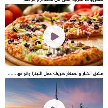
عشق الكبار والصغار طريقة عمل البيتزا وانواعها......