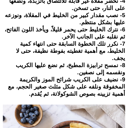
4- نحضر مقلاة غير قابلة للالتصاق بالزبدة، ونضعها
على النار، حتى تسخن.
5- نصب مقدار كبير من الخليط في المقلاة، ونوزعه
عليها بشكل منتظم.
6- نترك الخليط حتى يحمر قليلاً، ويأخذ اللون الفاتح،
ثم نقلبه على الجانب الآخر.
7- نكرر تلك الخطوة السابقة حتى انتهاء كمية
الخليط، مع أهمية تغطيته بفوطة نظيفة، حتى لا
يجف.
8- نمسح ترابيزة المطبخ، ثم نضع عليها الكريب
ونقسمه إلى نصفين.
9- نضيف على الكريب شرائح الموز والكريمة
المخفوقة ونلفه على شكل مثلث صغير الحجم، مع
أهمية تزيينه بصوص الشوكولاتة، ثم يُقدم.