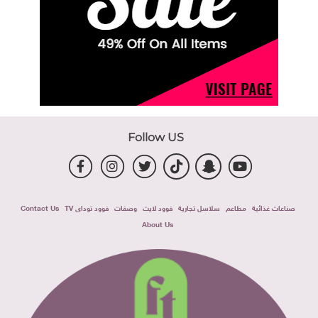
Follow US
صناعات غذائية
مطاعم
سلاسل تجارية
فوود لايت
وصفات
فوود توداى TV
Contact Us
About Us