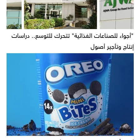
"أجواء للصناعات الغذائية" تتحرك للتوسع.. دراسات
إنتاج وتأجير أصول