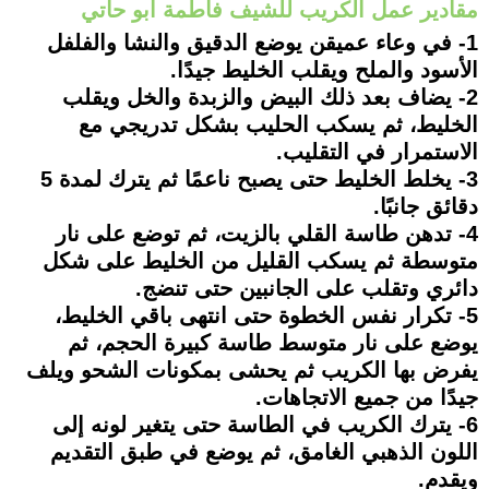
مقادير عمل الكريب للشيف فاطمة أبو حاتي
1- في وعاء عميقن يوضع الدقيق والنشا والفلفل
الأسود والملح ويقلب الخليط جيدًا.
2- يضاف بعد ذلك البيض والزبدة والخل ويقلب
الخليط، ثم يسكب الحليب بشكل تدريجي مع
الاستمرار في التقليب.
3- يخلط الخليط حتى يصبح ناعمًا ثم يترك لمدة 5
دقائق جانبًا.
4- تدهن طاسة القلي بالزيت، ثم توضع على نار
متوسطة ثم يسكب القليل من الخليط على شكل
دائري وتقلب على الجانبين حتى تنضج.
5- تكرار نفس الخطوة حتى انتهى باقي الخليط،
يوضع على نار متوسط طاسة كبيرة الحجم، ثم
يفرض بها الكريب ثم يحشى بمكونات الشحو ويلف
جيدًا من جميع الاتجاهات.
6- يترك الكريب في الطاسة حتى يتغير لونه إلى
اللون الذهبي الغامق، ثم يوضع في طبق التقديم
ويقدم.