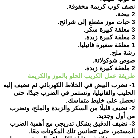
نصف كوب كريمة مخفوقة.
2 بيضة.
3 حبات موز مقطع إلى شرائح.
3 معلقة كبيرة سكر.
3 معلقة كبيرة زبدة.
1 معلقة صغيرة فانيليا.
رشة ملح.
صوص شوكولاتة.
2 ملعقة كبيرة زبدة.
طريقة عمل الكريب الحلو بالموز والكريمة
1- نضرب البيض في الخلاط الكهربائي ثم نضيف إليه
الحليب والفانيليا، ونستمر في الضرب جيدًا، حتى
نحصل على خليط متماسك.
2- نضيف قليلًا من السكر والزبدة والملح، ونضرب
من أول وجديد.
3- نضيف الدقيق بشكل تدريجي مع أهمية الضرب
المستمر، حتى تتجانس تلك المكونات معًا.