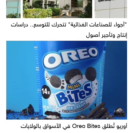
"أجواء للصناعات الغذائية" تتحرك للتوسع.. دراسات
إنتاج وتأجير أصول
أوريو تُطلق Oreo Bites في الأسواق بالولايات