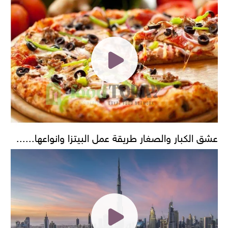
عشق الكبار والصغار طريقة عمل البيتزا وانواعها......