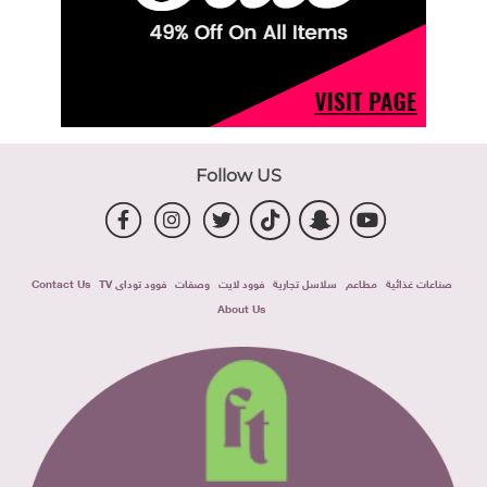
Follow US
صناعات غذائية
مطاعم
سلاسل تجارية
فوود لايت
وصفات
فوود توداى TV
Contact Us
About Us