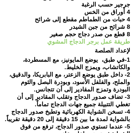
جرجير حسب الرغبة
4 أوراق من الخس
4 حبات من الطماطم مقطع إلى شرائح
8 شرائح من جبن الشيدر
8 قطع من صدر دجاج حجم صغير
طريقة عمل برجر الدجاج المشوي
لإعداد الصلصة
1-في طبق، يوضع المايونيز، مع المسطردة،
والكاتشاب، ويمزج الخليط.
2- داخل طبق يوضع الزعتر، مع البابريكا، والدقيق،
والملح، والفلفل الأسود، وبودرة البصل والثوم
البودرة وتمزج المقادير إلى أن تتجانس.
3- تضاف صدور الدجاج وتقلب المقادير إلى أن
تغطي التتبيلة جميع جهات الدجاج تماماً.
4- تسخن الشواية الكهربائية وتطبخ صدور الدجاج
بالشواية لمدة ما بين 15 دقيقة إلى 20 دقيقة تقريباً.
5- عندما تستوي صدور الدجاج، ترفع من فوق