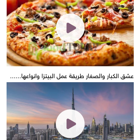
عشق الكبار والصغار طريقة عمل البيتزا وانواعها......