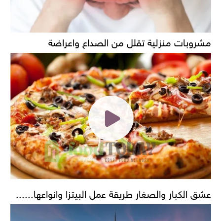
مشروبات منزلية تقلل من الصداع واعراضة
عشق الكبار والصغار طريقة عمل البيتزا وانواعها......