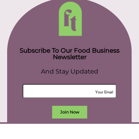
Subscribe To Our Food Business
Newsletter
And Stay Updated
Join Now
All rights reserved. food today eg © 2022