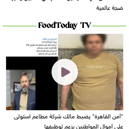
ضجة عالمية
FoodToday TV
"أمن القاهرة" يضبط مالك شركة مطاعم استولى
على أموال المواطنين بزعم توظيفها