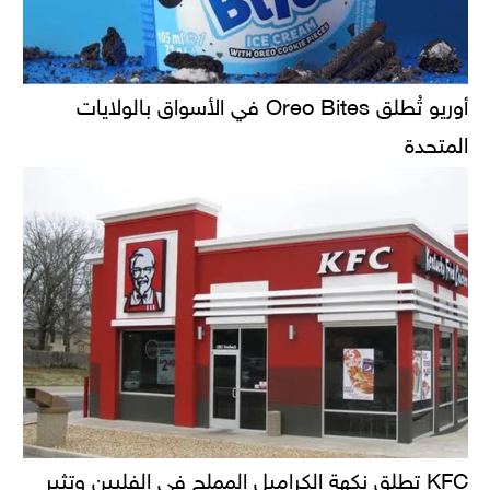
أوريو تُطلق Oreo Bites في الأسواق بالولايات
المتحدة
KFC تطلق نكهة الكراميل المملح في الفلبين وتثير