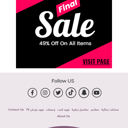
Follow US
صناعات غذائية
مطاعم
سلاسل تجارية
فوود لايت
وصفات
فوود توداى TV
Contact Us
About Us