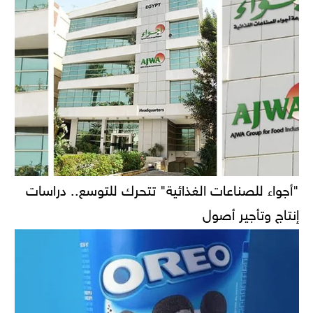
"أجواء للصناعات الغذائية" تتحرك للتوسع.. دراسات
إنتاج وتأجير أصول