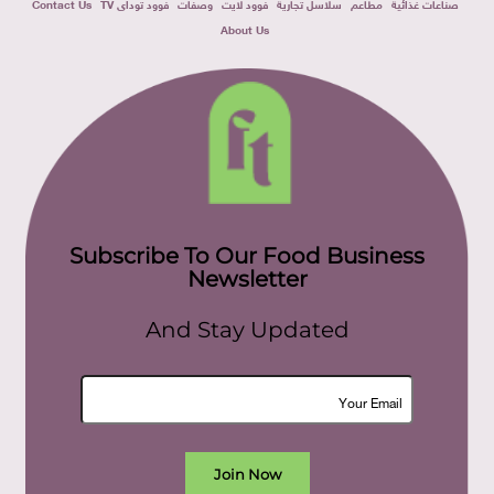
صناعات غذائية
مطاعم
سلاسل تجارية
فوود لايت
وصفات
فوود توداى TV
Contact Us
About Us
Subscribe To Our Food Business
Newsletter
And Stay Updated
Join Now