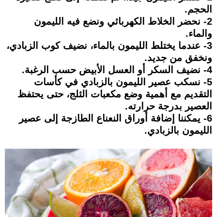
الحجم.
2- نحضر الخلاط الكهربائي ونضع فيه الليمون
والماء.
3- عندما يختلط الليمون بالماء، نضيف كوب الزبادي،
ونخفق من جديد.
4- نضيف السكر أو العسل الأبيض حسب الرغبة.
5- نسكب عصير الليمون بالزبادي في كأسات
التقديم مع أهمية وضع مكعبات الثلج، حتى يحتفظ
العصير بدرجة حرارته.
6- يمكننا إضافة أوراق النعناع الطازجة إلى عصير
الليمون بالزبادي.