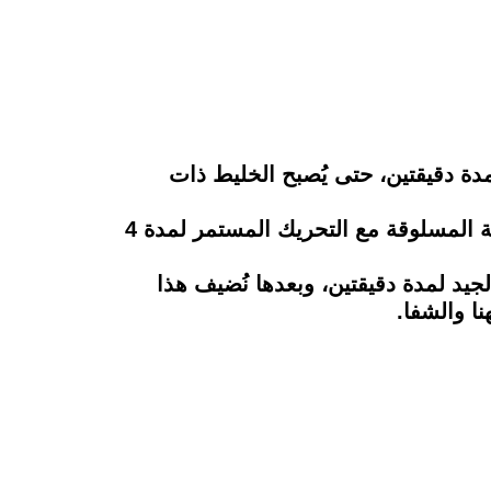
دة دقيقتين، حتى يُصبح الخليط ذات
بعدها نُضيف كل من الجبنة الشيدر والملح والفلفل الأسود، مع التقليب الجيد، ونضيف المكرونة المسلوقة مع التحريك المستمر لمدة 4
يد لمدة دقيقتين، وبعدها نُضيف هذا
نا والشفا.