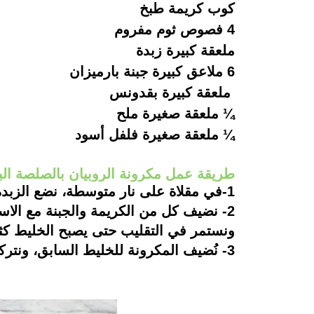
كوب كريمة طبخ
4 فصوص ثوم مفروم
ملعقة كبيرة زبدة
6 ملاعق كبيرة جبنة بارميزان
ملعقة كبيرة بقدونس
¼
ملعقة صغيرة ملح
¼
ملعقة صغيرة فلفل أسود
طريقة عمل مكرونة الروبيان بالصلصة الب
1-
في مقلاة على نار متوسطة، نضع الزبدة 
2-
نضيف كل من الكريمة و
ا
لجبنة مع الاس
ونستمر في التقليب حتى يصبح الخليط كثيف
3-
نُضيف المكرونة للخليط السابق، ونتركه على نار هادئة لمدة 10 دق