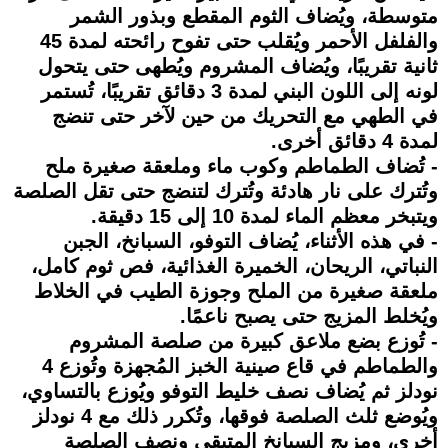
متوسطة، ويُضاف الثوم المقطع وبذور الشمر
والفلفل الأحمر ويُقلب حتى تفوح رائحته لمدة 45
ثانية تقريبًا، ويُضاف المشروم ويُطهى حتى يتحول
لونه إلى اللون البني لمدة 3 دقائق تقريبًا، تُستمر
في الطهي مع التحريك من حين لآخر حتى تنضج
لمدة 4 دقائق أخرى.
- تُضاف الطماطم وكوب ماء وملعقة صغيرة ملح
وتُترك على نار هادئة وتُترك لتنضج حتى تقل الصلصة
ويتبخر معظم الماء لمدة 10 إلى 15 دقيقة.
- في هذه الأثناء، يُضاف التوفو، السبانخ، الجبن
النباتي، الريحان، الخميرة الغذائية، فص ثوم كامل،
ملعقة صغيرة من الملح وجوزة الطيب في الخلاط
ويُخلط المزيج حتى يصبح ناعمًا.
- تُوزع بضع ملاعق كبيرة من صلصة المشروم
والطماطم في قاع صينية الخبز المُجهزة وتُوزع 4
نودلز ثم يُضاف نصف خليط التوفو ويُوزع بالتساوي،
ويُوضع ثلث الصلصة فوقها، وتُكرر ذلك مع 4 نودلز
أخرى، ومزيج السبانخ المتبقي ونصف الصلصة