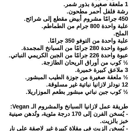
1 ملعقة صغيرة بذور شمر.
رشة فلفل أحمر مطحون.
450 جرامًا مشروم أبيض مقطع إلى شرائح.
علبة واحدة 800 جرام من الطماطم.
الملح.
علبة واحدة من التوفو 350 جرامًا.
عبوة واحدة 280 جرامًا من السبانخ المجمدة.
عبوة واحدة 226 جرامًا من الجبن الكريمي النباتي.
½ كوب من أوراق الريحان الطازجة.
3 ملاعق كبيرة خميرة.
½ ملعقة صغيرة من جوزة الطيب المبشور.
12 نودلز لازانيا نباتية غير مسلوقة.
½ كوب جبن نباتي مبشور بطعم الموزاريلا.
طريقة عمل لازانيا السبانخ والمشروم الـ Vegan:
- يُسخن الفرن إلى 170 درجة مئوية، وتُدهن صينية
خبز بالزيت.
- يُسخن الزيت في مقلاة كبيرة غير لاصقة على نار