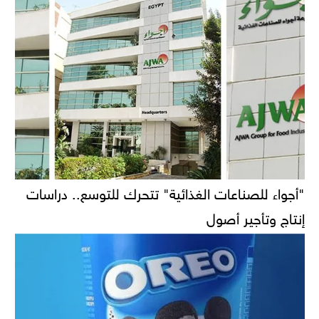
"أجواء للصناعات الغذائية" تتحرك للتوسع.. دراسات
إنتاج وتأجير أصول