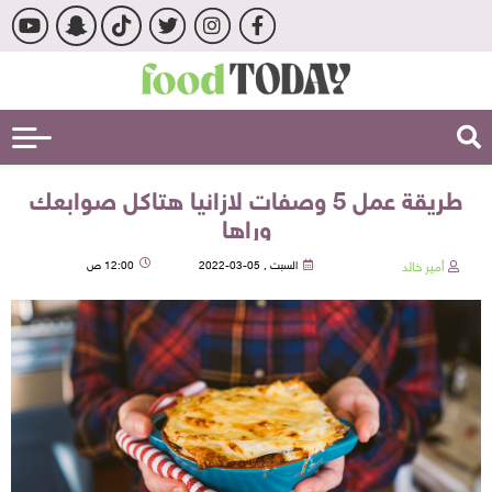
طريقة عمل 5 وصفات لازانيا هتاكل صوابعك
وراها
أمير خالد
السبت , 05-03-2022
12:00 ص