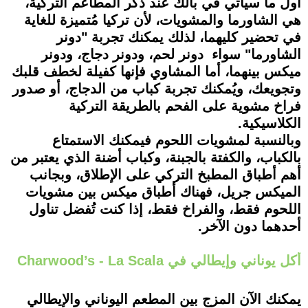
أول ما سيأتي في بالك عند ذكر المطاعم التركية،
هي الشاورما والمشويات، لأن تركيا مُتميزة للغاية
في تحضير كليهما، لذلك يمكنك تجربة "دونر
الشاورما" سواء دونر لحم، ودونر دجاج، ودونر
ميكس بينهما، أما المشاوي فإنها كفيلة لخطف قلبك
وتجويعك، ويُمكنك تجربة كباب من الدجاج، أو صدور
فراخ مشوية على الفحم بالطريقة التركية
الكلاسيكية.
وبالنسبة لمشويات اللحوم فيمكنك الاستمتاع
بالكباب، والكفتة بالجبنة، وكباب أضنة الذي يعتبر من
أهم أطباق المطبخ التركي على الإطلاق، وبجانب
الميكس جريل، فهناك أطباق ميكس بين مشويات
اللحوم فقط، والفراخ فقط، إذا كنت تُفضل تناول
أحدهما دون الآخر.
أكل يوناني وإيطالي في Charwood’s - La Scala
يمكنك الآن المزج بين المطعم اليوناني والإيطالي