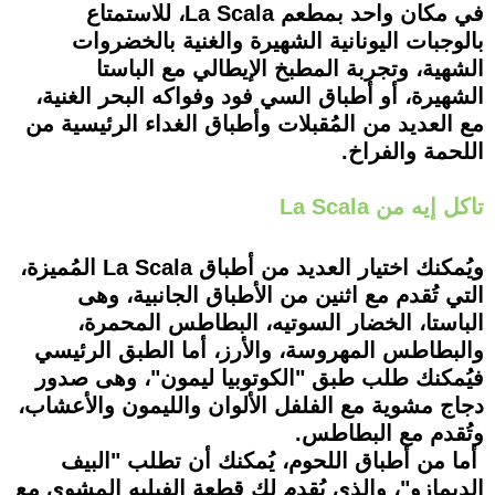
في مكان واحد بمطعم La Scala، للاستمتاع
بالوجبات اليونانية الشهيرة والغنية بالخضروات
الشهية، وتجربة المطبخ الإيطالي مع الباستا
الشهيرة، أو أطباق السي فود وفواكه البحر الغنية،
مع العديد من المُقبلات وأطباق الغداء الرئيسية من
اللحمة والفراخ.
تاكل إيه من La Scala
ويُمكنك اختيار العديد من أطباق La Scala المُميزة،
التي تُقدم مع اثنين من الأطباق الجانبية، وهى
الباستا، الخضار السوتيه، البطاطس المحمرة،
والبطاطس المهروسة، والأرز، أما الطبق الرئيسي
فيُمكنك طلب طبق "الكوتوبيا ليمون"، وهى صدور
دجاج مشوية مع الفلفل الألوان والليمون والأعشاب،
وتُقدم مع البطاطس.
أما من أطباق اللحوم، يُمكنك أن تطلب "البيف
الديمازو"، والذي يُقدم لك قطعة الفيليه المشوي مع