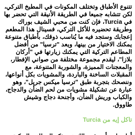
تتنوع الأطباق وتختلف المكونات في المطبخ التركي،
لكن تتشابه جميعا في الطريقة الأنيقة التي تحضر بها
في Turcia، فإن كنت من محبي الشيف بوراك
وطريقة تحضيره للأكل التركي، فسينال هذا المطعم
إعجابك وستجد فيه ما يُناسب ذوقك، بأطباق متنوعة
يمكنك الاختيار من بينها، ويعد "ترسيا" من أفضل
المطاعم التركية التي يمكنك زيارتها في "أركان
بلازا"، ليقدم مجموعة مختلفة من صواني الإفطار،
والمعجنات المميزة، والشوربة المتنوعة، مع
المقبلات الساخنة والباردة، والمشويات بكل أنواعها،
وننصحك بتجربة طبق "ترسيا ميكس جريل"، وهو
عبارة عن تشكيلة مشويات من لحم الضأن والدجاج،
والكباب وريش الضأن، وأجنحة دجاج وشيش
طاووق.
تاكل إيه من Turcia