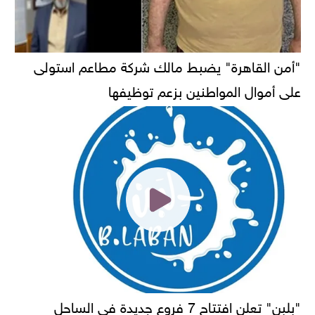
"أمن القاهرة" يضبط مالك شركة مطاعم استولى
على أموال المواطنين بزعم توظيفها
"بلبن" تعلن افتتاح 7 فروع جديدة في الساحل