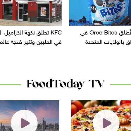
KF تطلق نكهة الكراميل المملح
دعوات للتحقيق في أسباب ت
لبين وتثير ضجة عالمية
سحب بعض ألبان الأطفال 
الأسواق.. وتساؤلات حول ت
دانون
FoodToday TV