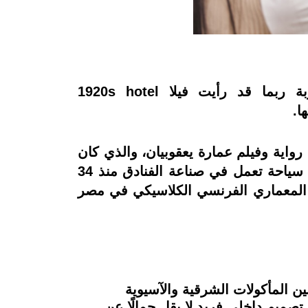
مصر الجديدة معروفة بمبانيها التراثية وشوارعا الراقية، وإن مررت بالقرب من الكوربة ربما قد رأيت فيلا 1920s hotel
 "جاكوب يعقوبيان" من رواية وفيلم عمارة يعقوبيان، والذي كان
رئيس الجالية الأرمنية في مصر، وقد عاش بها حتى وفاته، إلا أن قررت Flash Group (شركة سياحة تعمل في صناعة الفنادق منذ 34
وب المعماري الفرنسي الكلاسيكي في مصر
فة تتنوع بين المأكولات الشرقية والآسيوية
ف وجناحًا فاخرًا، لكل غرفة منها تصميم داخلي فريد لا يقل جمالًا عن