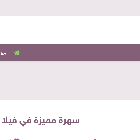
صنا
سهرة مميزة في فيلا 1920s بديكور كلاسيكي وأجواء نوستالجيا في مصر الجديدة