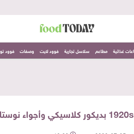
عات غذائية
مطاعم
سلاسل تجارية
فوود لايت
وصفات
فوود تودا