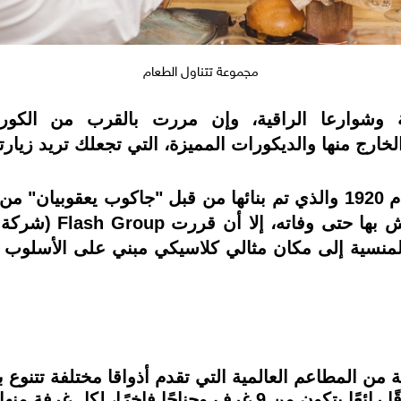
مجموعة تتناول الطعام
ويعود تاريخ هذه التحفة المعمارية إلى عام 1920 والذي تم بنائها من قبل
خية المنسية إلى مكان مثالي كلاسيكي مبني على الأسل
 1920s hotel Boutiqueمجموعة من المطاعم العالمية التي تقدم أذواقا مختل
والعالمية والإيطالية، كما يضم المكان فندقًا رائعًا يتكون من 9 غر