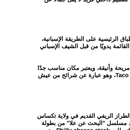
باق الرئيسية على الطريقة الإسبانية،
قائمة يدويًا من قبل الشيف الإسباني
ريحة وأنيقة، ويعتبر مكان مناسب جدًا
للأصدقاء أو لعشاء رومانسي مع شريك حياتك، كما يخصص المطعم يوم الثلاثاء من كل أسبوع للـ Taco، وهو عبارة عن شرائح من عيش
الطراز الريفي القديم في ولاية تكساس
اهد مسلسل "البحث عن علا" من بطولة