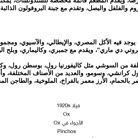
والفلفل والبصل، وتقدم مع جبنة البروفولون الذائبة 
وجد فيه الأكل المصري، والإيطالي، والآسيوي، ومجموع
فروتي دي ماري"، ويقدم مع جمبري، وكاليماري، وبلح ال
تلفة من السوشي مثل كاليفورنيا رول، بوسطن رول، وكا
ل كرانشي، وسومو، والعديد من الأصناف المختلفة، وأخ
مر بالحمام، الأرز معمر بالفراخ، الملوخية، والطاجن ال
فيلا 1920s
الأجواء في Ox