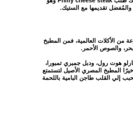
الفنانة هند صبري والفنانة يسرا وشيرين رضا، ويُقدم المطعم قائمة مخصصة للسندوتشات، يمكنك طلب Philly cheese steak وهو
والمُفضل تقديمها مع الستيك.
ة من الأكلات العالمية، فمن المطبخ
بحر، والصوص الأحمر.
رلو هوت رول، ودبل جمبري تمبورا،
يرًا المطبخ المصري الأصيل لتستمتع
محبب إلي القلب طاجن البامية باللحمة