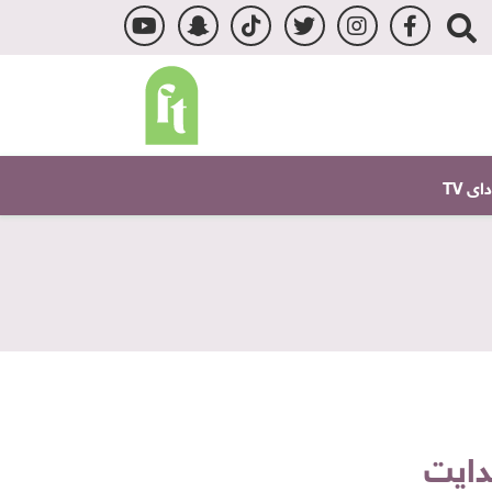
ى TV
دايت