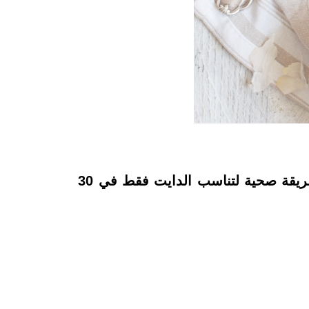
باستا الجمبري لها مكان مخصص في قلوب عشاق المكرونة وفواكه البحر، ويمكنك إعدادها بطريقة صحية لتناسب الدايت فقط في 30