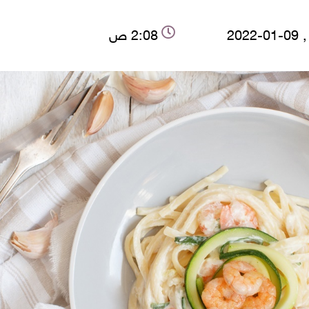
2022
2:08 ص