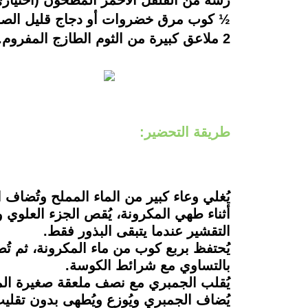
رشة من الفلفل الأحمر المطحون (اختياري
½ كوب مرق خضروات أو دجاج قليل الصو
2 ملاعق كبيرة من الثوم الطازج المفروم.
طريقة التحضير:
يُغلي وعاء كبير من الماء المملح وتُضاف ا
أثناء طهي المكرونة، يُقص الجزء العلو
التقشير عندما يتبقى البذور فقط.
يُحتفظ بربع كوب من ماء المكرونة، ثم تُ
بالتساوي مع شرائط الكوسة.
يُقلب الجمبري مع نصف ملعقة صغيرة المل
يُضاف الجمبري ويُوزع ويُطهى بدون تقليب