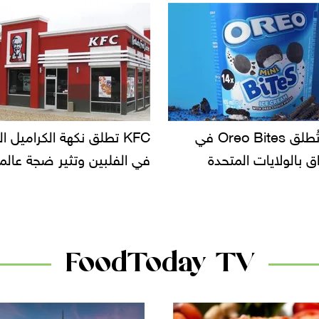
KF تطلق نكهة الكراميل المملح
دعوات للتحقيق في أسباب ت
لبين وتثير ضجة عالمية
سحب بعض ألبان الأطفال 
الأسواق.. وتساؤلات حول ت
دانون
FoodToday TV