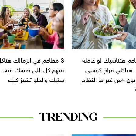
اعم في الزمالك هتاكل
هتاكل في مطاعم أوبن آير
كل اللي نفسك فيه..
وهتشوف «قمر الفراولة»..
والحلو تشيز كيك
فرصة بتيجي مرة واحدة في
السنة
TRENDING