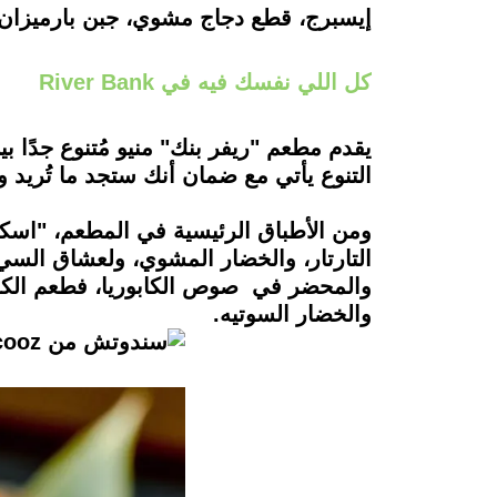
إيسبرج، قطع دجاج مشوي، جبن بارميزا
كل اللي نفسك فيه في River Bank
يقدم مطعم "ريفر بنك" منيو مُتنوع جدًا بي
التنوع يأتي مع ضمان أنك ستجد ما تُريد و
ومن الأطباق الرئيسية في المطعم، "اسكالو
التارتار، والخضار المشوي، ولعشاق السي
والمحضر في صوص الكابوريا، فطعم الكابور
والخضار السوتيه.