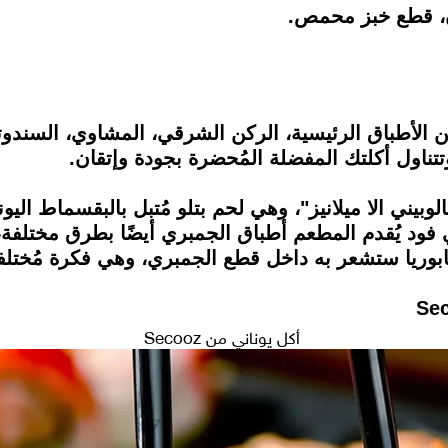
ن، قطع خبز محمص.
ن الأطباق الرئيسية، الركن الشرقي، المشاوي، السندوتشا
تتناول أكلتك المفضلة المُحضرة بجودة وإتقان.
بيني الا ميلانيز"، وهي لحم بتلو مُتبل بالبقسماط اليو
 فود يُقدم المطعم أطباق الجمبري أيضًا بطرق مختلفة
يا ستشعر به داخل قطع الجمبري، وهي فكرة مُختلفة وج
أكل يوناني من Secooz