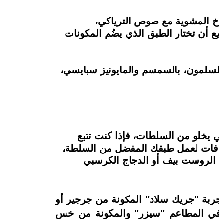
اخ المشوية مع صوص الترياكي،
 أن تختار الطبق الذي يضُم المكونات
ون ومعجون السلمون، بالسمسم والمايونيز سبايسي،
ي يخلو من السلطات، فإذا كنت تتبع
Salad بالزمالك، إمكانية اختيار الإضافات لعمل طبقك المفضل من السلطة،
 الروست بيف أو الدجاج الكرسبي
جربة "جريك سلاد" المكونة من جرجير أو
 في المطاعم "سيزر" والمكونة من خس