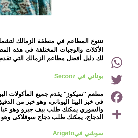
instagram
تتنوع المطاعم في منطقة الزمالك لتشم
WhatsApp
لك دليل أفضل مطاعم الزمالك التي تقد
Twitter
يوناني في Secooz
Facebook
مطعم "سيكوز" يقدم جميع المأكولات اليونا
في خبز البيتا اليوناني، وهو خبز من الد
Share
والسوري يمكنك طلب بيف جيرو وهو عبارة
الدجاج، يمكنك طلب دجاج سوفلاكى وهو ع
سوشي فيArigato