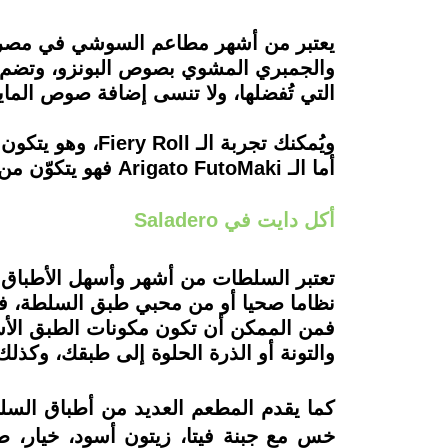
يعتبر من أشهر مطاعم السوشي في مصر، وي
والجمبري المشوي بصوص البونزو، وتضم ال
التي تُفضلها، ولا تنسى إضافة صوص المايون
ويُمكنك تجربة 
أما الـ Arigato FutoMaki فهو يتكوّن من سلمون، أفوكادو، ثعبان البحر، وسمك السلطعون.
أكل دايت في Saladero
تعتبر السلطات من أشهر وأسهل الأطباق ال
فمن الممكن أن تكون مكونات الطبق الأس
والتونة أو الذرة الحلوة إلى طبقك، وكذلك 
كما يقدم المطعم العديد من أطباق السلط
خس مع جبنة فيتا، زيتون أسود، خيار،