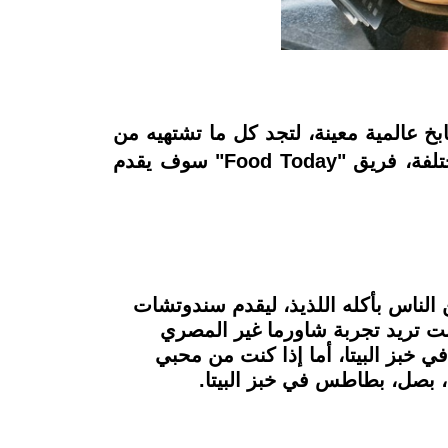
عالمية معينة، لتجد كل ما تشتهيه من
الأكلات والوجبات المختلفة في هذه المطاعم، ولكي لا تحتار بين مطاعم الزمالك والأكلات المختلفة، فريق "Food Today" سوف يقدم
ن الناس بأكله اللذيذ، ليقدم سندوتشات
كنت تريد تجربة شاورما غير المصري
بز البيتا، أما إذا كنت من محبي
 بصل، بطاطس في خبز البيتا.