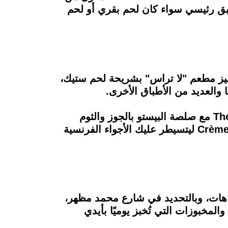
بق رئيسي سواء كان لحم بقري أو لحم
تميز مطعم "لا تراس" بشريحة لحم ستيك،
 والعديد من الأطباق الأخرى.
وإن كنت من محبي الباستا والسي فود فيمكنك الاستمتاع بـ The Penne with Pesto and Shrimp مع صلصة البيستو بالجوز والثوم
والجمبري المُقطع ومطهي بشكل مثالي من جبن البارميزان، وللحلو يمكنك الاستمتاع بـ Crème Brûlée ليتسيطر عليك الأجواء الفرنسية
اهات، وبالتحديد في شارع محمد مظهر،
عجنات الحلوة والمخبوزات التي تُخبز يوميًا بأيدي