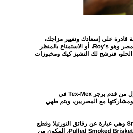
فة قادرة على إسعادك وتغيير مزاجك،
فإن كنت من محبي الستيك واللحوم المُدخنة فعليك زيارة واحد من أقدم الـSmoke House في مصر وهو Roy’s، أو الاستمتاع بالمنظر
م La Terrace، ولأن اليوم لا يكتمل بدون الحلو، فنرشح لك التشيز كيك ومخبوزات
يعتبر المطعم هو أول مكان من نوعه في المنطقة يروج للحم تكساس باربكيو، حيث كانوا أيضًا أول من قدم برجر Tex-Mex في
 ومشاركتها مع المصريين، ويتم طهي
لتبدأ يومك المثالي في المطعم، يمكنك الاستمتاع بأطباق المقبلات، بطلب Smokehouse Nachos وهي عبارة عن رقائق التورتيلا وقطع
اللحم المشوية مع الفاصوليا الحمراء وجبن الشيدر الأصفر، لتستمتع بعد ذلك بسندوتش Pulled Smoked Brisket Burger، المكون من