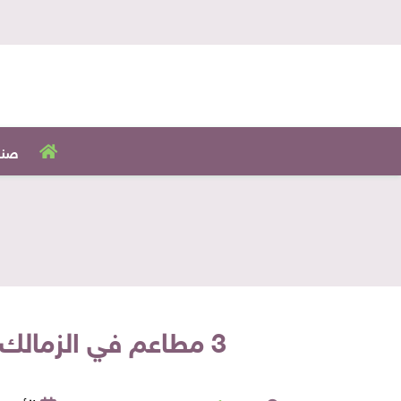
صنا
3 مطاعم في الزمالك هتاكل فيهم كل اللي نفسك فيه.. ستيك والحلو تشيز كيك