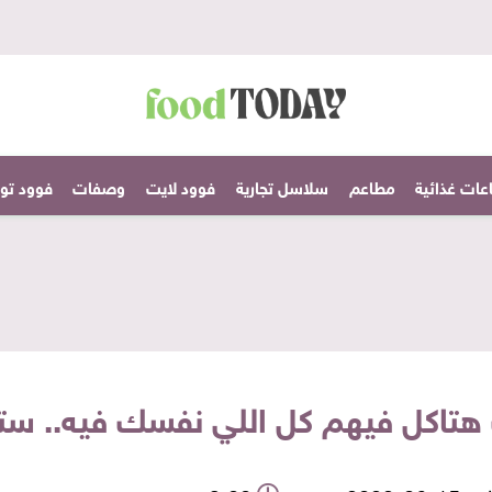
عات غذائية
مطاعم
سلاسل تجارية
فوود لايت
وصفات
فوود تودا