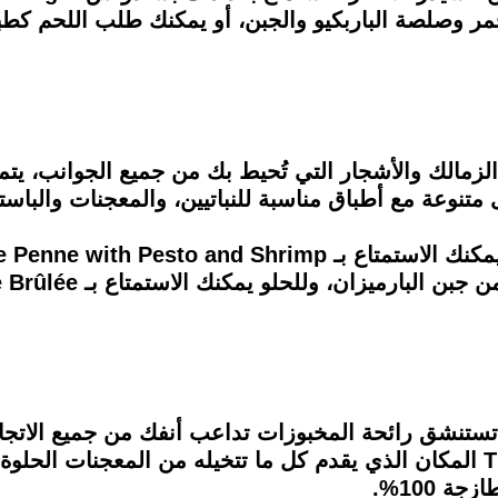
ر وصلصة الباربكيو والجبن، أو يمكنك طلب اللحم كط
الزمالك والأشجار التي تُحيط بك من جميع الجوانب، ي
 متنوعة مع أطباق مناسبة للنباتيين، والمعجنات والباستا
تستنشق رائحة المخبوزات تداعب أنفك من جميع الاتج
وهذا كله بسبب The better Half and Co المكان الذي يقدم كل ما تتخيله من الم
 100%.