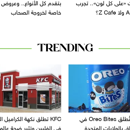
 كل الأنواع.. وعروض
الماكرون الفرنسي والتشيز
لخروجة الصحاب
كيك والدوناتس
TRENDING
KF تطلق نكهة الكراميل المملح
دعوات للتحقيق في أسباب ت
لبين وتثير ضجة عالمية
سحب بعض ألبان الأطفال 