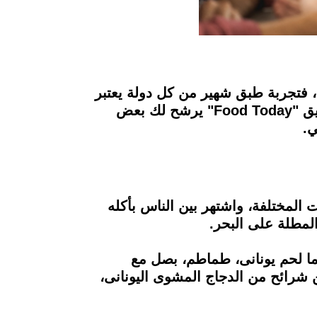
اد، فتجربة طبق شهير من كل دولة يعتبر
بمثابة التعرف على جزء من ثقافتها، ولخوض هذه التجربة والسفر عبر البلاد وانت في مكانك، فريق "Food Today" يرشح لك بعض
ي.
ت المختلفة، واشتهر بين الناس بأكله
المطلة على البحر.
ا لحم يونانى، طماطم، بصل مع
شرائح من الدجاج المشوى اليونانى،