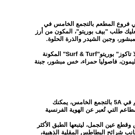
 في فروع المطعم بالتجمع الخامس في
ل اللحم فعليك طلب "بيف بوريتو"، المكون من أرز
مبشور، وجبن الشيدر والذرة الحلوة.
ولكي تستمتع بمذاق السويت آند سور بدون الحيرة بين اللحم والسي فوود، يوفر لك مطعم "هولا تاكوز" بوريتو"Surf & Turf" المكونة
لليمون، فاصوليا حمراء، خس مبشور، جبنة
بعد افتتاح جزء من قلب فرنسا على أرض مصر في مدينة الشيخ زايد بأركان بلازا بشكل خاص ثم في 5A بالتجمع الخامس، يمكنك
Le Relais de "، الذي يعتبر من أكثر المطاعم التي تُعبر عن الهوية الفرنسية
وقطع عين الجمل، ليتبعها الطبق الأكثر
تقدم بجانب شرائح البطاطس المقلية الذهبية،