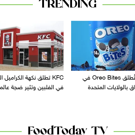
TRENDING
KF تطلق نكهة الكراميل المملح
دعوات للتحقيق في أسباب ت
لبين وتثير ضجة عالمية
سحب بعض ألبان الأطفال 
الأسواق.. وتساؤلات حول ت
دانون
FoodToday TV