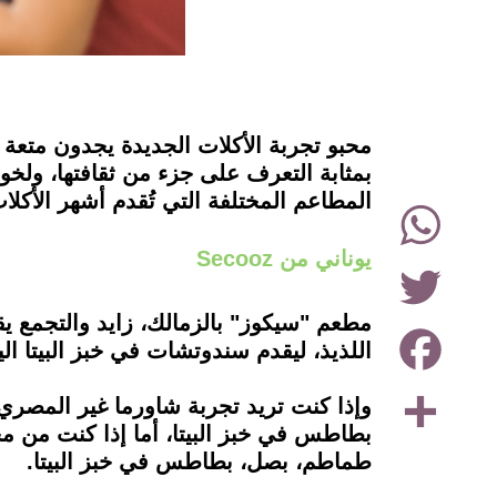
instagram
محبو تجربة الأكلات الجديدة يجدون متعة ح
المطاعم المختلفة التي تُقدم أشهر الأكل
WhatsApp
يوناني من Secooz
Twitter
مطعم "سيكوز" بالزمالك، زايد والتجمع يقدم
Facebook
اللذيذ، ليقدم سندوتشات في خبز البيتا ا
Share
وإذا كنت تريد تجربة شاورما غير المصر
بطاطس في خبز البيتا، أما إذا كنت من 
طماطم، بصل، بطاطس في خبز البيتا.