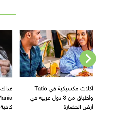
أكلات مكسيكية في Tatio
غداك سندوتشات عالمية من
مهما 
 دول عربية في
Eat O’Mania والسهرة في
كافية الكوفي
الشرق