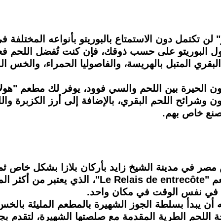
 لن تكتمل دون الاستمتاع بالبوريتو بأنواعه المختلفة
زا وHyde Out، فيمكنك تناول البوريتو على حسب ذوقك، فإن كنت تُفض
لبقري المتبل بالهريسة، والفاصوليا الحمراء، والخس ال
 وشرائح اللحم البقري، بالإضافة إلى أرز الكزبرة وا
صنع خاص بهم.
الاستمتاع بتجربة فرنسية حقيقية في مطعم "entrecôte
طة في نفس الوقت في مكان واحد.
ن يبدأ بسلطة الجوز الشهيرة بالمطعم المليئة بالخس 
" المكون من شريحة اللحم الطرية المقدمة مع صلصتها الشهيرة، ل