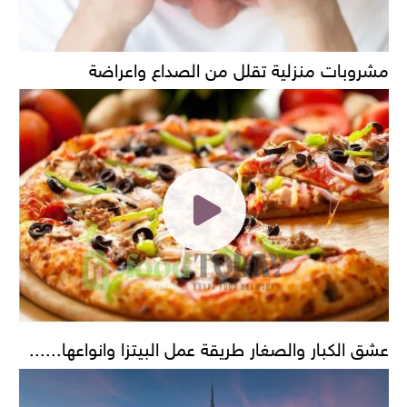
مشروبات منزلية تقلل من الصداع واعراضة
عشق الكبار والصغار طريقة عمل البيتزا وانواعها......