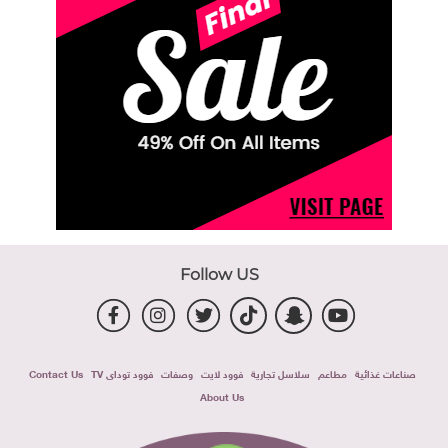
Follow US
صناعات غذائية
مطاعم
سلاسل تجارية
فوود لايت
وصفات
فوود توداى TV
Contact Us
About Us