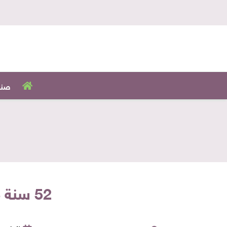
صنا
52 سنة مشويات.. اسأل عن الصواف الكبابجي بالعروبة