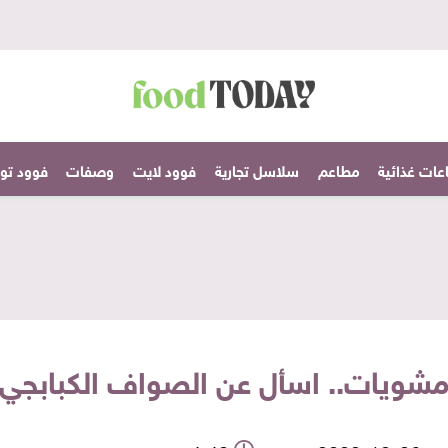
عات غذائية
مطاعم
سلاسل تجارية
فوود لايت
وصفات
فوود تودا