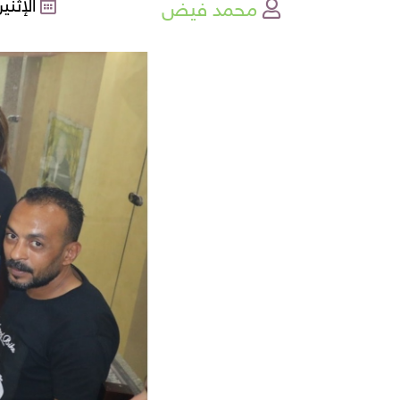
محمد فيض
الإثنين , 26-