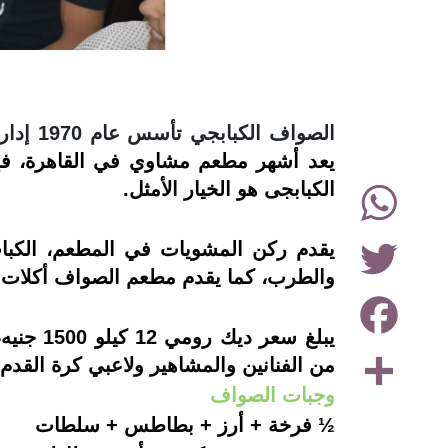
instagram
الصواف الكبابجي تأسس عام 1970 إدارة الحاج أحمد الصواف
يعد
أشهر مطعم مشاوي في القاهرة، ف
WhatsApp
الكبابجى هو الخيار الأمثل
.
Twitter
‏يقدم ركن المشويات في المطعم، الكباب
والطرب، ‏كما يقدم مطعم الصواف أكلات 
Facebook
يبلغ سع
Share
من الفنانين والمشاهير ولاعبي كرة القدم
وجبات الصواف
½ فرخة + أرز + بطاطس + سلطات 