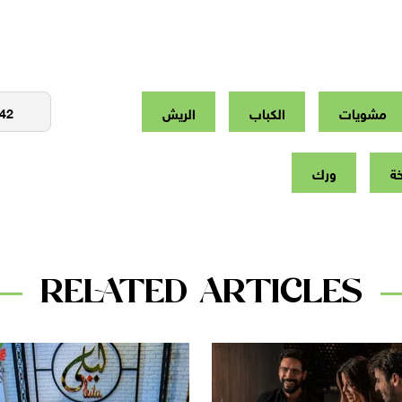
مشويات
الكباب
الريش
ة
ورك
RELATED ARTICLES