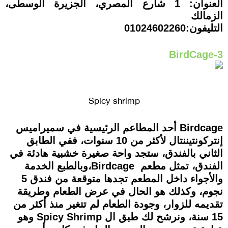
العنوان: 1 شارع المصري، الجزيرة الوسطى،
الزمالك
التليفون:01024602260
3-BirdCage
Spicy shrimp
Birdcage أحد المطاعم الرئيسية في سميراميس
إنتركونتيننتال لأكثر من 10 سنوات، ففي الطابق
الثاني بالفندق، ستجد واحة صغيرة خشبية هادئة في
الفندق، تمثل مطعم Birdcage،وبالطبع الخدمة
والأجواء داخل المطعم تجدها متوقعة من فندق 5
نجوم، وكذلك هو الحال في عرض الطعام وطريقة
تقديمه للزوار، وجودة الطعام لم تتغير منذ أكثر من
15 سنة، ونرشح لك طبق ال Spicy Shrimp وهو