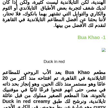
الهندية، لكن التايلاندية ليست كثيرة، ولكن إذا كان
لديك شغف لتجربة بعض الأطباق التايلاندي أو الثوم
والكاري والتوابل التي تشتهر بهما بانكوك، فلا تحتار،
لأننا بحثنا عن أفضل المطاعم التايلاندية في القاهرة
لنقدم لك الأفضل من بينها.
1- Bua Khao
Duck in red
مطعم Bua Khao يعد الأب الروحي للمطاعم
التايلاندية في القاهرة، تم افتتاحه منذ أكثر من 20
عامًا وهو مستمر منذ ذلك الحين، وهو إنجاز بحد ذاته
في مصر، حتى أنهم فتحوا فرعًا ثانيًا في موفنبيك
بالجونة، هذا المطعم الصغير مملوك من قبل عائلة
تايلاندية، ونرشح لك طبق Duck in red creamy
curry وهو عبارة عن بط محمص في الكاري الأحمر