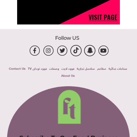
Follow US
صناعات غذائية
مطاعم
سلاسل تجارية
فوود لايت
وصفات
فوود توداى TV
Contact Us
About Us