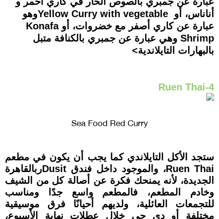
عبارة عن جمبري بالصوص الحار في كاري أحمر و
أناناس، أو Yellow Curry with vegetableوهو
عبارة عن كاري أصفر مع خضروات، أو Konafa
Shrimp وهي عبارة عن جمبري بالكنافة متبل
بالبهارات التايلاندية>
4-Ruen Thai
Sea Food Red Curry
ستجد الأكل التايلاندي كما يجب أن يكون في مطعم
Ruen Thai، والموجود داخل فندق Dusitربالقاهرة
الجديدة، لأنه يمنحك فكرة عن أصالة كل من الشيف
وخادم المطعم، فالمطعم واسع جدًا ومناسب
للتجمعات العائلية، ولديهم أحيانًا فرق موسيقية
مختلفة أو دي جي خلال عطلات نهاية الأسبوع،