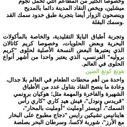
وخصوصا الكثير من المطاعم التي تحمل نجوم
ميشلين، ويخص النقاد المدينة دائما بالمديح
وينصحون الزوار أيضا بتجربة طبق خدود سمك القد
وسمك البقلة.
وتجربة أطباق البايلا التقليدية، والخاصة بالمأكولات
البحرية وبعض الحلويات، وخصوصا
كريم كاتالان
الذي يعتبرها البعض النسخة الأصلية لحلوى "كريم
بروليه" الفرنسي، الذي يعتبر واحدا من أشهر أنواع
الحلوى في العالم
.
هونغ كونغ
الصين
واح
دة من أهم محطات الطعام في العالم بلا جدال،
وعادة ما ينصح النقاد بتناول عدد من الأطباق
الشهيرة والفاخرة والمهمة مثل؛ هوكيان برونمي
"قريدس ونودل"، فيش هيد كاري "كاري رأس
السمك"، أويستر أومليت "أومليت بالمحار"،
هاينانيس تشيكين رايس "دجاج مطبوخ على البخار
مع ا
لأرز"، شوربة لاكسا، وسرطان البحر بصلصة