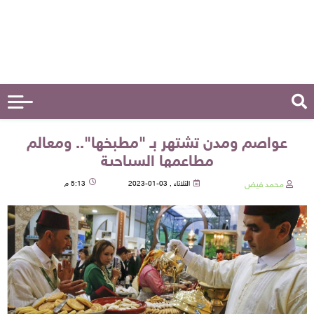
عواصم ومدن تشتهر بـ "مطبخها".. ومعالم
مطاعمها السياحية
محمد فيض
الثلاثاء , 03-01-2023
5:13 م