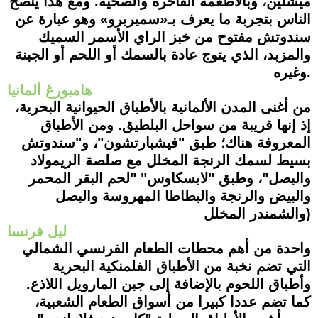
ميشلين، وبالأطعمة الفاخرة والصحية. ومع هذا ينصح
الناس بتجربة ما يعرف بـ«سميربرو» وهو عبارة عن
سندوتش مفتوح من خبز الراي الأسمر السميك
والمزبد، الذي يتوج عادة بالسمك أ
و اللحم أو الجبنة
.
وغيره
هامبورغ ألمانيا
من أغنى المدن الألمانية بالأطباق الحيوانية البحرية،
إذ إنها قريبة من سواحل البلطيق. ومن الأطباق
المعروفة هناك؛ طبق "فيشبارتشون"، و"سندوتش
بسيط لسمك الرنجة المخلل مع صلصة الريمولاد
والبصل"، وطبق "لابسكاوس" "لحم ا
لبقر المحمر
والبيض والرنجة والبطاطا المهروسة والبصل
والشمندر المخلل)
ليل فرنسا
واحدة من أهم محطات الطعام الفرنسي الشمالي
التي تضم نخبة من الأطباق الفلمنكية البحرية
وأطباق اللحوم بالإضافة إلى جبن المارويل اللاذع.
كما تضم عددا كبيرا من أسوا
ق الطعام الشعبية،