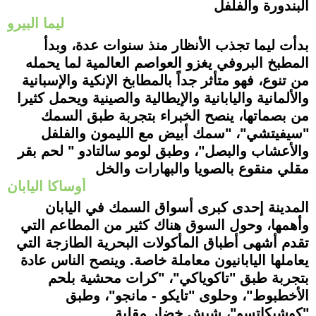
البندورة والفلفل
ليما البيرو
بدأت ليما تجذب الأنظار منذ سنوات عدة، وبدأ
المطبخ البروفي يغزو العواصم العالمية لما يحمله
من تنوع، فهو متأثر جداً بالمطابخ الإنكية والإسبانية
والألمانية واليابانية والإيطالية والصين
ية ويحمل كثيرا
من بصماتها، ينصح الخبراء بتجربة طبق السمك
"سيفيتشي"، "سمك أبيض مع الليمون والفلفل
والأعشاب والبصل"، وطبق لومو سالتادو " لحم بقر
مقلي منقوع بالصويا والبهارات والخل
أوساكا اليابان
المدينة إحدى كبرى أسواق السمك في اليابان
وأهمها، وحو
ل السوق هناك كثير من المطاعم التي
تقدم أشهى أطباق المأكولات البحرية الطازجة التي
يعاملها اليابانيون معاملة خاصة. وينصح الناس عادة
بتجربة طبق "تاكوياكي"، "كرات محشية بلحم
الأخطبوط"، وحلوى "تايكو - مانجو"، وطبق
"كوشيكاتسو"، شيش خضار مقلية