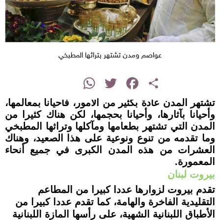
عواصم ومدن تشتهر بتراثها المطبخي
instagram
WhatsApp
Twitter
Facebook
Share
تشتهر المدن عادة بكثير من الأمور،
فأحيانا
بمعالمها،
وأحيانا
بآثارها، وأحيانا
بحجمها، لكن هناك كثيرا
من
المدن التي تشتهر بطعامها ومآكلها وتراثها المطبخي
وما تقدمه من تنوع ونوعية على هذا الصعيد، وهناك
العشرات من هذه المدن الكبرى في جميع أنحاء
المعمورة
.
بيروت
لبنان
تقدم بيروت لزوارها عددا
كبيرا
من المطاعم
التقليدية الفاخرة والهامة، كما تقدم عددا كبيرا من
الأطباق اللبنانية الشهية، على
رأسها المازة اللبنانية