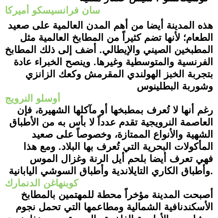
سان فرانسيسكو
أميركا
هذه المدينة أيضا من أهم المدن العالمية على صعيد
الطعام؛ لأنها تضم كثيراً من المطابخ العالمية مثل
المطبخين الصيني والإيطالي. أضف إلى ذلك المطابخ
الفرنسية والمتوسطية وغيرها. وينصح الخبراء عادة
بتجربة الخبز الهولندي المقرمش وكعك الزانزي
وشوربة البطلي
نوس
أوسلو النرويج
رغم أنها لا تُعرف بمطبخها أو مآكلها الشهيرة، فإن
العاصمة النرويجية تقدم عدداً لا بأس به من الأطباق
الشهية والأنواع الممتازة، وخصوصاً على صعيد
المأكولات البحرية التي تُعرف بها البلاد. ومع هذا
فهي تعرف أيضا بلحم أيل الرنة وغزال الموس
.
وأطباق الكاري التايلاندية وأطباق السوشي اليابانية
كوبنهاغن الدنمارك
أصبحت المدينة مؤخراً محطة للمهتمين بالمطابخ
الأسكندنافية الشمالية ومطاعمها التي تحمل نجوم