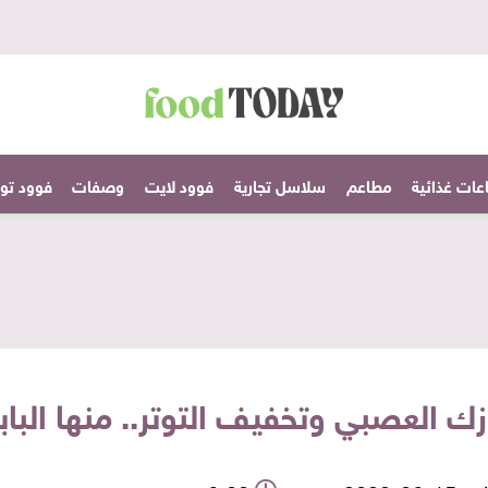
عات غذائية
مطاعم
سلاسل تجارية
فوود لايت
وصفات
فوود تودا