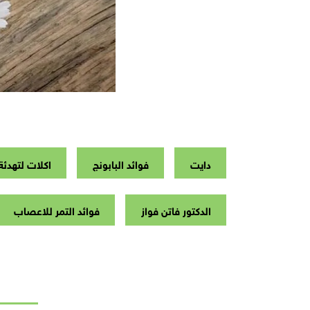
دايت
فوائد البابونج
اكلات لتهدئة
الدكتور فاتن فواز
فوائد التمر للاعصاب