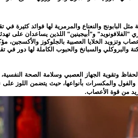
 مثل البابونج والنعناع والمرمرية لها فوائد كثيرة في تق
"الفلافونويد" و"أبيجينين" اللذين يساعدان على تهدئة
صاب وتزويد الخلايا العصبية بالجلوكوز والأكسجين، مؤك
كنة والبروكلي والسبانخ والحبوب الكاملة لها دور في ت
لحفاظ وتقوية الجهاز العصبي وسلامة الصحة النفسية، 
 والفول والمكسرات بأنواعها، حيث يتضمن اللوز على 
يد من قوة الأعصاب.