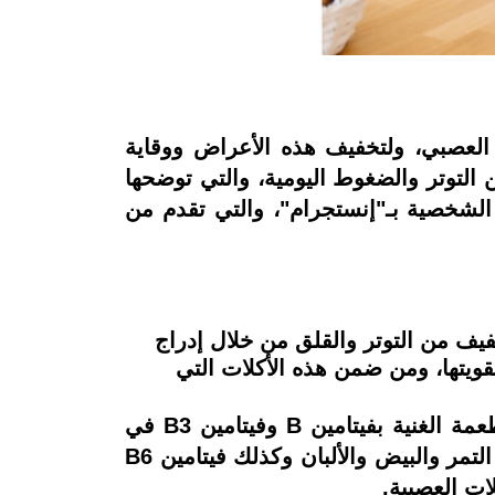
العصبي، ولتخفيف هذه الأعراض ووقاية
التوتر والضغوط اليومية، والتي توضحها
ا الشخصية بـ"إنستجرام"، والتي تقدم من
خفيف من التوتر والقلق من خلال إدراج
ويتها، ومن ضمن هذه الأكلات التي
وتعمل هذه الأكلات على خفض التوتر وتقوية الأعصاب، موضحة أنه يمكن أن يساعد تناول الأطعمة الغنية بفيتامين B وفيتامين B3 في
الحفاظ على تحسين أداء الجهاز العصبي ومساعدة الجسم في التخلص من القلق والإجهاد، مثل التمر والبيض والألبان وكذلك فيتامين B6
ات العصبية.