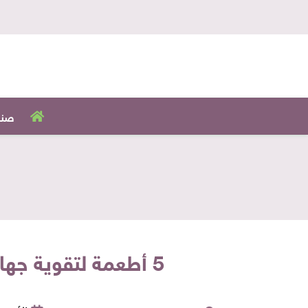
صنا
5 أطعمة لتقوية جهازك العصبي وتخفيف التوتر.. منها البابونج والتمر والسمك