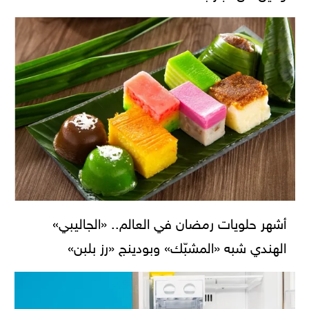
أشهر حلويات رمضان في العالم.. «الجاليبي»
الهندي شبه «المشبّك» وبودينج «رز بلبن»