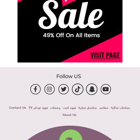
Follow US
صناعات غذائية
مطاعم
سلاسل تجارية
فوود لايت
وصفات
فوود توداى TV
Contact Us
About Us