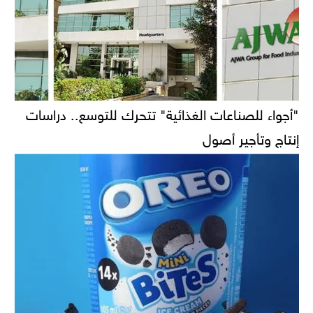
"أجواء للصناعات الغذائية" تتحرك للتوسع.. دراسات
إنتاج وتأجير أصول