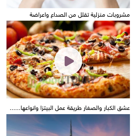
مشروبات منزلية تقلل من الصداع واعراضة
عشق الكبار والصغار طريقة عمل البيتزا وانواعها......