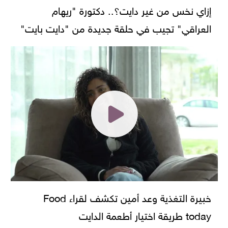
إزاي نخس من غير دايت؟.. دكتورة "ريهام
العراقي" تجيب في حلقة جديدة من "دايت بايت"
خبيرة التغذية وعد أمين تكشف لقراء Food
today طريقة اختيار أطعمة الدايت