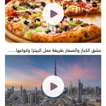
عشق الكبار والصغار طريقة عمل البيتزا وانواعها......