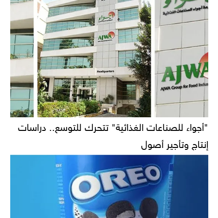
"أجواء للصناعات الغذائية" تتحرك للتوسع.. دراسات
إنتاج وتأجير أصول