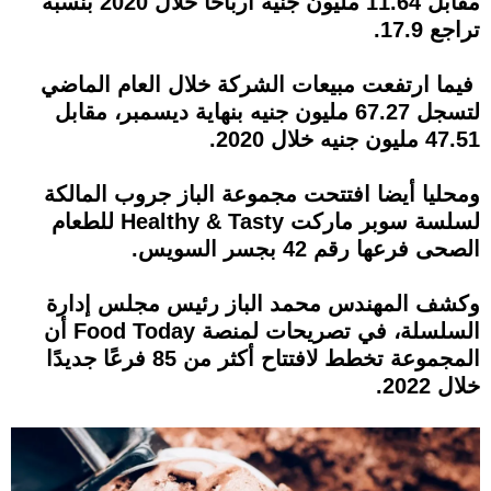
مقابل 11.64 مليون جنيه أرباحًا خلال 2020 بنسبة
تراجع 17.9.
فيما ارتفعت مبيعات الشركة خلال العام الماضي
لتسجل 67.27 مليون جنيه بنهاية ديسمبر، مقابل
47.51 مليون جنيه خلال 2020.
ومحليا أيضا افتتحت مجموعة الباز جروب المالكة
لسلسة سوبر ماركت Healthy & Tasty للطعام
الصحى فرعها رقم 42 بجسر السويس.
وكشف المهندس محمد الباز رئيس مجلس إدارة
السلسلة، في تصريحات لمنصة Food Today أن
المجموعة تخطط لافتتاح أكثر من 85 فرعًا جديدًا
خلال 2022.