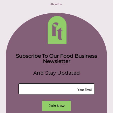
About Us
Subscribe To Our Food Business
Newsletter
And Stay Updated
Join Now