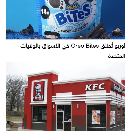
أوريو تُطلق Oreo Bites في الأسواق بالولايات
المتحدة