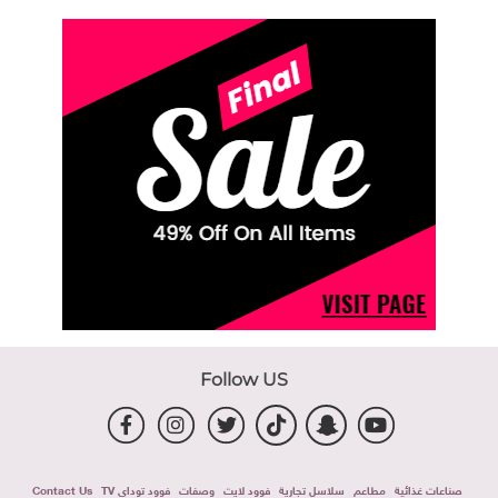
Follow US
صناعات غذائية
مطاعم
سلاسل تجارية
فوود لايت
وصفات
فوود توداى TV
Contact Us