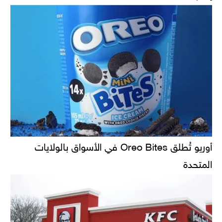
أوريو تُطلق Oreo Bites في الأسواق بالولايات
المتحدة