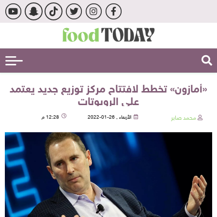
«أمازون» تخطط لافتتاح مركز توزيع جديد يعتمد
علي الروبوتات
محمد صابر
الأربعاء , 26-01-2022
12:28 م