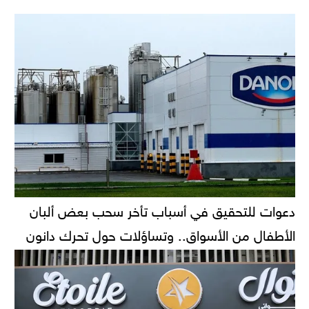
دعوات للتحقيق في أسباب تأخر سحب بعض ألبان
الأطفال من الأسواق.. وتساؤلات حول تحرك دانون