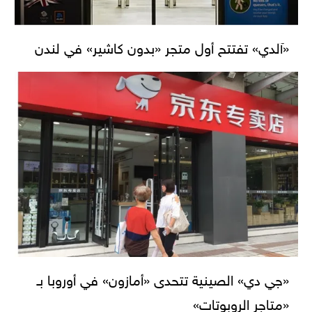
«آلدي» تفتتح أول متجر «بدون كاشير» في لندن
«جي دي» الصينية تتحدى «أمازون» في أوروبا بـ
«متاجر الروبوتات»