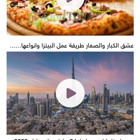
عشق الكبار والصغار طريقة عمل البيتزا وانواعها......