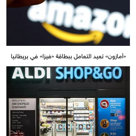
«أمازون» تعيد التعامل ببطاقة «فيزا» في بريطانيا