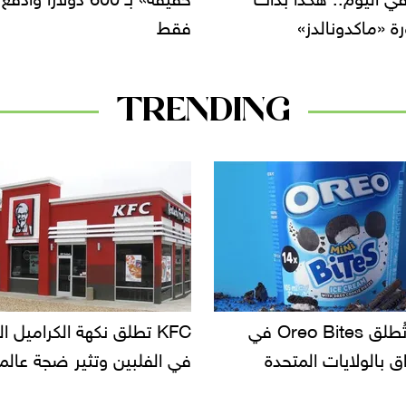
«بونشون» الشهير
TRENDING
KF تطلق نكهة الكراميل المملح
دعوات للتحقيق في أسباب ت
لبين وتثير ضجة عالمية
سحب بعض ألبان الأطفال 
الأسواق.. وتساؤلات حول ت