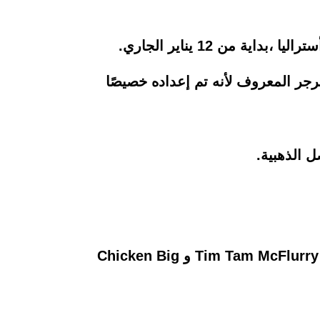
برجر المعروف لأنه تم إعداده خصيصًا
 الذهبية.
ويأتي الإطلاق الجديد من ماكدونالدز في أستراليا بعدما أعادت قائمة منتجات شهيرة أخرى، مثل Tim Tam McFlurry و Chicken Big