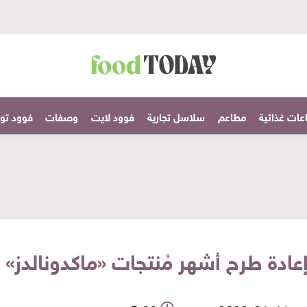
عات غذائية
مطاعم
سلاسل تجارية
فوود لايت
وصفات
فوود تودا
إعادة طرح أشهر مُنتجات «ماكدونالدز» 