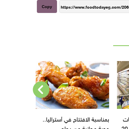
Copy
..
24 مليار دولار.. مبيعات
بـ6 دولارات.
قياسية لـ«متاجر» أستراليا
ساندويتش «