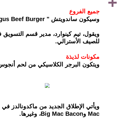
جميع الفروع
وسيكون ساندويتش " Aussie Angus Beef Burger"، متاحـًا في جميع مطاعم ماكدونالدز في أستراليا ،بداية من 12 يناير الجاري.
ويقول، تيم كينوارد، مدير قسم التسويق في
للصيف الأسترالي.
مكونات لذيذة
ويتكون البرجر الكلاسيكي من لحم أنجوس 
Mac وBig Mac Bacon، وغيرها.