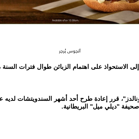
أنجوس بُرجر
 الاستحواذ على اهتمام الزبائن طوال فترات السنة ،و
ونالدز"، قرر إعادة طرح أحد أشهر السندويتشات لديه
حيفة "ديلي ميل" البريطانية.