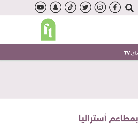
ى TV
بمطاعم أستراليا