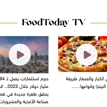
دانون
FoodToday TV
حجم استثمارات يصل لـ 94
"أمن القاهرة" يضبط مالك
مليار دولار خلال 2023.. الخليج
شركة مطاعم استولى على
 طفرة جديدة في قطاع
أموال المواطنين بزعم توظ
 الأغذية والمشروبات..