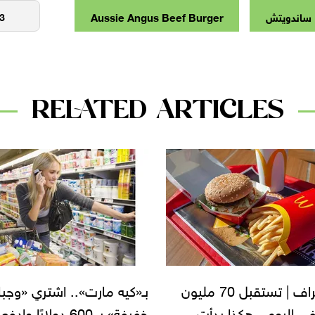
ساندويتش
Aussie Angus Beef Burger
RELATED ARTICLES
ه مارت».. اشتري «وجبات
بمناسبة الافتتاح في أستراليا
خفيفة» بـ 600 دولارًا وادفع 20
وجبة مجانية من دجاج